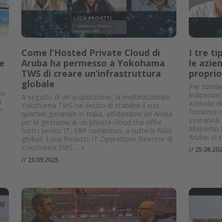
Come l’Hosted Private Cloud di
I tre ti
e
Aruba ha permesso a Yokohama
le azie
TWS di creare un’infrastruttura
proprio
globale
Per tutelar
no
indipendenz
A seguito di un’acquisizione, la multinazionale
a
aziende de
Yokohama TWS ha deciso di stabilire il suo
e
fornitore c
quartier generale in Italia, affidandosi ad Aruba
sovranità:
per la gestione di un private cloud che offre
Massimo B
tutti i servizi IT, ERP compreso, a tutte le filiali
Aruba, ci 
globali. Luca Proietti, IT Operations Director di
Yokohama TWS...
»
//
25.08.20
//
23.09.2025