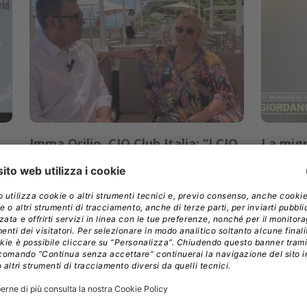
Imma Orilio, CIO Club Italia: “I CIO
La migr
sono indispensabili per completare
di Aruba
i progetti PNRR”
al top
vi
Imma Orilio, Presidente del CIO Club Italia,
Di cosa p
ssi
commenta i risultati dell'evento Tra tecnologia
che il clou
o
e cultura organizzato dal CIO Club Italia a
aziende in
o
Palermo e parla di una nuova fase per
Giordano B
l'associazione, basata su organi elettivi, tavoli
della migr
di lavoro e un rapporto più stretto con le
al cloud d
istituzioni.
»
migliorato 
ANDREA GRASSI
//
25.06.2024
//
20.06.20