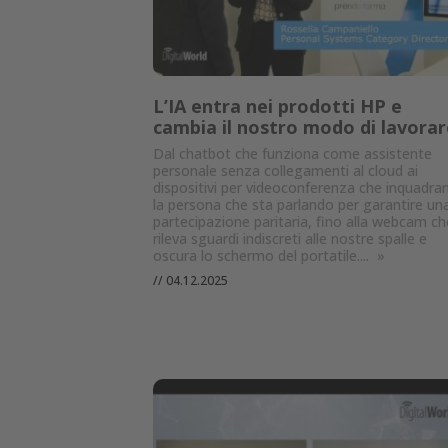
L’IA entra nei prodotti HP e
cambia il nostro modo di lavorar
Dal chatbot che funziona come assistente
personale senza collegamenti al cloud ai
dispositivi per videoconferenza che inquadra
la persona che sta parlando per garantire un
partecipazione paritaria, fino alla webcam ch
rileva sguardi indiscreti alle nostre spalle e
oscura lo schermo del portatile....
»
//
04.12.2025