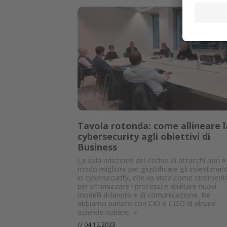
Tavola rotonda: come allineare l
cybersecurity agli obiettivi di
Business
La sola riduzione del rischio di attacchi non è 
modo migliore per giustificare gli investiment
in cybersecurity, che va vista come strument
per ottimizzare i processi e abilitare nuovi
modelli di lavoro e di comunicazione. Ne
abbiamo parlato con CIO e CISO di alcune
aziende italiane
»
//
04.12.2023