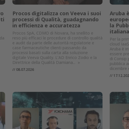
vo
Procos digitalizza con Veeva i suoi
Aruba è
ti
processi di Qualità, guadagnando
europeo
in efficienza e accuratezza
la Pubb
italian
Procos SpA, CDMO di Novara, ha snellito e
nda
reso più efficaci le procedure di controllo qualità
Per la pri
e audit da parte delle autorità regolatorie e
cloud IaaS
case farmaceutiche clienti passando da
Aruba è inf
processi basati sulla carta alla soluzione
essere pr
digitale Veeva Quality. L’AD Enrico Zodio e la
di Consip p
Direttrice della Qualità Damiana...
»
pubblica a
dicembre è 
//
08.07.2026
//
17.12.20