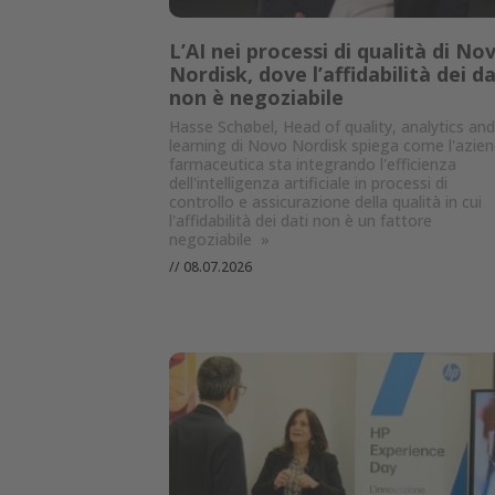
L’AI nei processi di qualità di No
Nordisk, dove l’affidabilità dei da
non è negoziabile
Hasse Schøbel, Head of quality, analytics and
learning di Novo Nordisk spiega come l'azie
farmaceutica sta integrando l'efficienza
dell'intelligenza artificiale in processi di
controllo e assicurazione della qualità in cui
l'affidabilità dei dati non è un fattore
negoziabile
»
//
08.07.2026