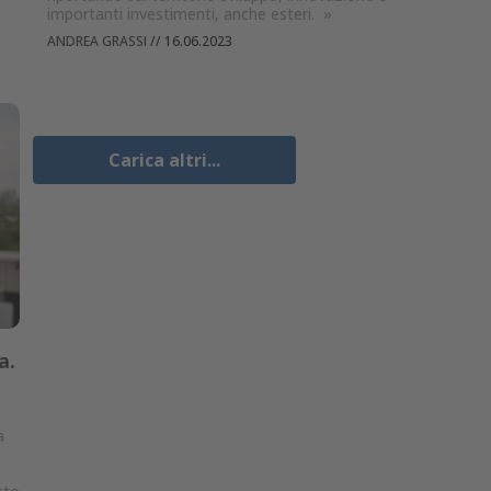
importanti investimenti, anche esteri.
»
ANDREA GRASSI
//
16.06.2023
Carica altri...
a.
a