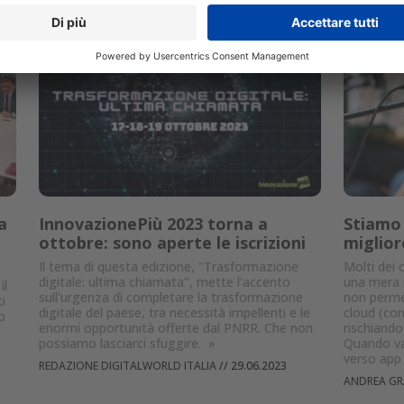
a
InnovazionePiù 2023 torna a
Stiamo 
ottobre: sono aperte le iscrizioni
miglior
Il tema di questa edizione, "Trasformazione
Molti dei 
digitale: ultima chiamata", mette l'accento
una mera r
il
sull'urgenza di completare la trasformazione
non permet
i
digitale del paese, tra necessità impellenti e le
cloud (cont
o
enormi opportunità offerte dal PNRR. Che non
rischiando
possiamo lasciarci sfuggire.
»
Quando va
verso app 
REDAZIONE DIGITALWORLD ITALIA
//
29.06.2023
ANDREA GR