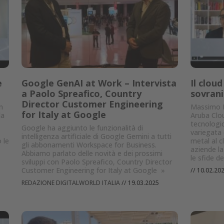
e
Google GenAI at Work – Intervista
Il cloud
a Paolo Spreafico, Country
sovrani
Director Customer Engineering
n
Massimo B
for Italy at Google
da
Aruba Clou
tecnologic
Google ha aggiunto le funzionalità di
variegata 
intelligenza artificiale di Google Gemini a tutti
 le
metal al c
gli abbonamenti Workspace for Business.
aziende la
Abbiamo parlato delle novità e dei prossimi
le sfide d
sviluppi con Paolo Spreafico, Country Director
Customer Engineering for Italy at Google
»
//
10.02.20
REDAZIONE DIGITALWORLD ITALIA
//
19.03.2025