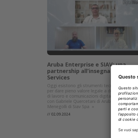
Aruba Enterprise e SIAV: una
partnership all’insegna dei Trust
Services
Oggi esistono gli strumenti tecnici e normati
per dare pieno valore legale a documenti, flu
di lavoro e comunicazioni digitali: ne parliam
con Gabriele Quercetani di Aruba SpA e Brun
Menegolli di Siav Spa
»
//
02.09.2024