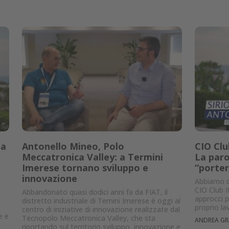
la
Antonello Mineo, Polo
CIO Clu
Meccatronica Valley: a Termini
La parol
Imerese tornano sviluppo e
“porter
innovazione
Abbiamo ch
CIO Club I
Abbandonato quasi dodici anni fa da FIAT, il
approcci p
distretto industriale di Temini Imerese è oggi al
proprio la
centro di iniziative di innovazione realizzate dal
e e
Tecnopolo Meccatronica Valley, che sta
ANDREA GR
riportando sul territorio sviluppo, innovazione e