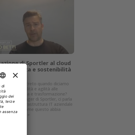
azione di Sportler al cloud
: efficienza e sostenibilità
arliamo in concreto quando diciamo
d offre flessibilità e agilità alle
 rapida crescita e trasformazione?
etti, IT Manager di Sportler, ci parla
azione dell'infrastruttura IT aziendale
i Aruba, e di come questo abbia
l'efficienza...
»
24