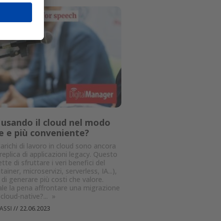
usando il cloud nel modo
e e più conveniente?
carichi di lavoro in cloud sono ancora
eplica di applicazioni legacy. Questo
te di sfruttare i veri benefici del
ainer, microservizi, serverless, IA...),
 di generare più costi che valore.
le la pena affrontare una migrazione
cloud-native?...
»
ASSI
//
22.06.2023