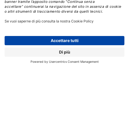
avanzato e schermato contro vibrazioni e interferenze
elettromagnetiche,
che si sviluppa su una superficie
di circa 4 metri quadri per 3 metri di altezza.
L’INRiM gioca un ruolo fondamentale nel progetto,
come spiega il presidente
Pietro Asinari:
“Lavoriamo
sullo sviluppo di strumenti di misura innovativi per
migliorare le prestazioni dei qubit superconduttivi.
Nonostante i progressi,
la perdita di coerenza e gli
errori restano sfide importanti.
Il nostro contributo
mira a rendere questi sistemi più stabili, affidabili ed
efficienti, in sinergia con i partner europei”.
Attorno alla nuova macchina ruota già una comunità
scientifica in crescita con
oltre 30 tra docenti,
ricercatori e dottorandi già attivi nel progetto,
a
cui si aggiungono più di 60 studenti e studentesse