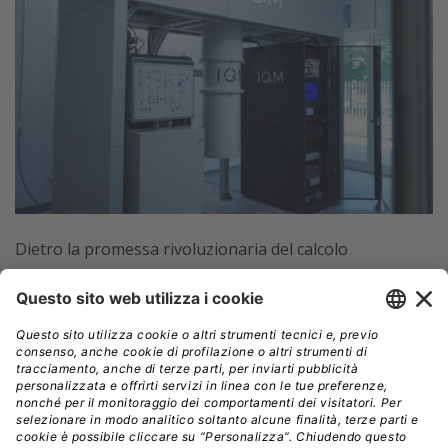
Dietro la promessa rivoluzionaria del calcolo
quantistico
si cela però una tecnologia ancora
delicata.
Il sistema richiede infatti condizioni estreme
per funzionare, in particolare una temperatura
operativa di circa 20 millikelvin,
vicinissima allo zero
assoluto (-273,15 °C) e centinaia di volte più fredda
dello spazio profondo.
Per ottenere questo ambiente,
il cuore del computer è racchiuso in un criostato