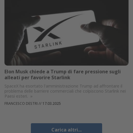
Elon Musk chiede a Trump di fare pressione sugli
alleati per favorire Starlink
SpaceX ha esortato l'amministrazione Trump ad affrontare il
problema delle barriere commerciali che colpiscono Starlink nei
Paesi esteri.
»
FRANCESCO DESTRI
//
17.03.2025
Carica altri...