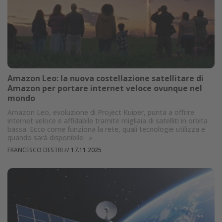
Amazon Leo: la nuova costellazione satellitare di
Amazon per portare internet veloce ovunque nel
mondo
Amazon Leo, evoluzione di Project Kuiper, punta a offrire
internet veloce e affidabile tramite migliaia di satelliti in orbita
bassa. Ecco come funziona la rete, quali tecnologie utilizza e
quando sarà disponibile.
»
FRANCESCO DESTRI
//
17.11.2025