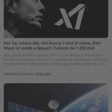
Per far volare xAI, che brucia 1 mld al mese, Elon
Musk la vende a SpaceX: fusione da 1.250 mld
Elon Musk annuncia l’acquisizione di xAI da parte di SpaceX e
rilancia una visione estrema tra ambizione tecnologica sfrenata
e speculazione: data center AI nello spazio alimentati dal Sole.
»
FRANCESCO DESTRI
//
03.02.2026