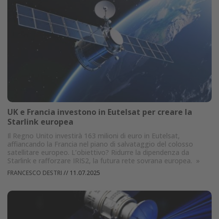
UK e Francia investono in Eutelsat per creare la
Starlink europea
Il Regno Unito investirà 163 milioni di euro in Eutelsat,
affiancando la Francia nel piano di salvataggio del colosso
satellitare europeo. L’obiettivo? Ridurre la dipendenza da
Starlink e rafforzare IRIS2, la futura rete sovrana europea.
»
FRANCESCO DESTRI
//
11.07.2025