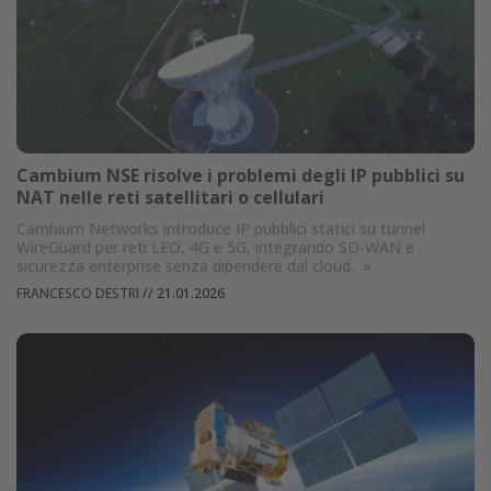
Cambium NSE risolve i problemi degli IP pubblici su
NAT nelle reti satellitari o cellulari
Cambium Networks introduce IP pubblici statici su tunnel
WireGuard per reti LEO, 4G e 5G, integrando SD-WAN e
sicurezza enterprise senza dipendere dal cloud.
»
FRANCESCO DESTRI
//
21.01.2026