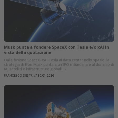
Musk punta a fondere SpaceX con Tesla e/o xAI in
vista della quotazione
Dalla fusione SpaceX–xAI-Tesla ai data center nello spazio: la
strategia di Elon Musk punta a un’IPO miliardaria e al dominio di
IA, satelliti e infrastrutture globali.
»
FRANCESCO DESTRI
//
30.01.2026