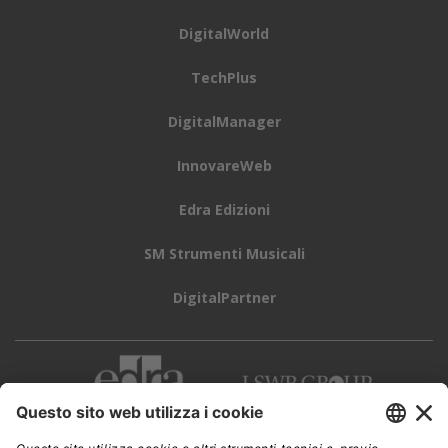
DigitalWorld
TechPlus
DigitalManager
InnovareWeb
Edra Edizioni
SM Strumenti Musicali
DigitalPartner