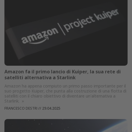
Amazon fa il primo lancio di Kuiper, la sua rete di
satelliti alternativa a Starlink
Amazon ha appena compiuto un primo passo importante per il
suo progetto Kuiper, che punta alla costruzione di una flotta di
satelliti con il chiaro obiettivo di diventare un'alternativa a
Starlink.
»
FRANCESCO DESTRI
//
29.04.2025