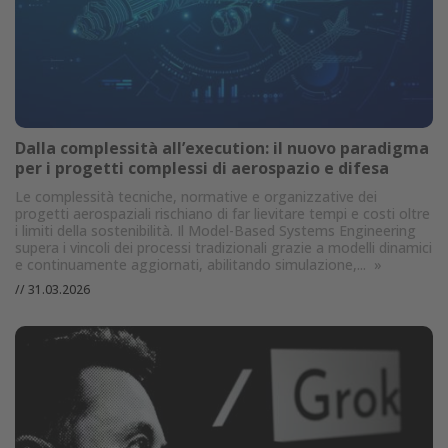
Dalla complessità all’execution: il nuovo paradigma
per i progetti complessi di aerospazio e difesa
Le complessità tecniche, normative e organizzative dei
progetti aerospaziali rischiano di far lievitare tempi e costi oltre
i limiti della sostenibilità. Il Model-Based Systems Engineering
supera i vincoli dei processi tradizionali grazie a modelli dinamici
e continuamente aggiornati, abilitando simulazione,...
»
//
31.03.2026