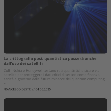
La crittografia post-quantistica passerà anche
dall’uso dei satelliti
Colt, Nokia e Honeywell testano reti quantistiche sicure via
satellite per proteggere i dati critici di settori come finanza,
sanità e governo dalle future minacce del quantum computing.
»
FRANCESCO DESTRI
//
04.06.2025