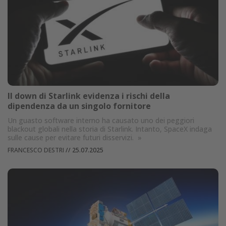
Il down di Starlink evidenza i rischi della
dipendenza da un singolo fornitore
Un guasto software interno ha causato uno dei peggiori
blackout globali nella storia di Starlink. Intanto, SpaceX indaga
sulle cause per evitare futuri disservizi.
»
FRANCESCO DESTRI
//
25.07.2025