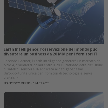
Earth Intelligence: l’osservazione del mondo può
diventare un business da 20 Mld per i fornitori IT
Secondo Gartner, l’Earth Intelligence genererà un mercato da
oltre 4,2 miliardi di dollari entro il 2030, trainato dalla diffusione
di satelliti, sensori e IA applicata ai dati geospaziali.
Un'opportunità unica per i fornitori di tecnologie e servizi
digitali.
»
FRANCESCO DESTRI
//
14.07.2025