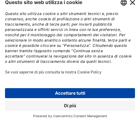
sviluppo di prodotti basati sulla stampa 3D, come
d’altronde hanno già fatto colossi come Airbus, BASF e
GE.
ADDITIVE MANUFACTURING
AERONAUTICO
AIRBUS
BENI DI CONSUMO
BOEING
GARTNER
MEDICALE
STAMPA 3D
// Data pubblicazione: 14.12.2017
CONDIVIDI: