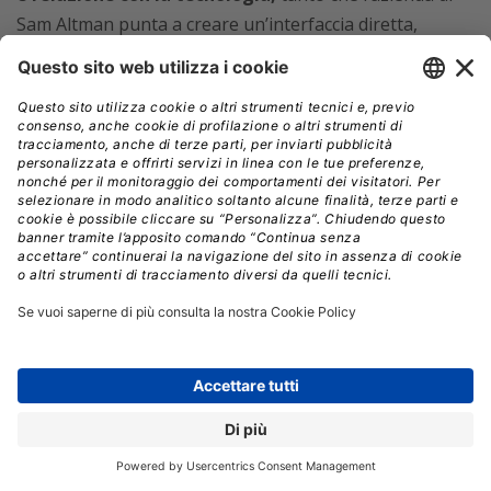
Sam Altman punta a creare un’interfaccia diretta,
continua e “umanocentrica” tra mente e sistemi di
intelligenza artificiale. Dietro questa narrativa si
intravede la consapevolezza che l’evoluzione dell’IA non
dipende più solo da modelli più grandi o da più potenza
computazionale, ma anche
dalla qualità e dalla
naturalezza dei canali attraverso cui gli esseri
umani dialogano con le macchine.
Il fatto che Altman sia cofondatore di Merge Labs
rende l’operazione meno sorprendente
ma non
meno significativa
. L’investimento di OpenAI
rappresenta solo una frazione dei 252 milioni di dollari
raccolti dalla startup e, in termini finanziari, l’impegno è
quindi marginale rispetto alle
colossali scommesse
infrastrutturali già annunciate dalla società
. In termini