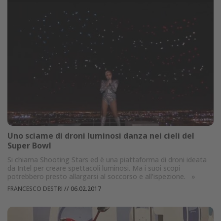
Uno sciame di droni luminosi danza nei cieli del
Super Bowl
Si chiama Shooting Stars ed è una piattaforma di droni ideata
da Intel per creare spettacoli luminosi. Ma i suoi scopi
potrebbero presto allargarsi al soccorso e all’ispezione.
»
FRANCESCO DESTRI
//
06.02.2017