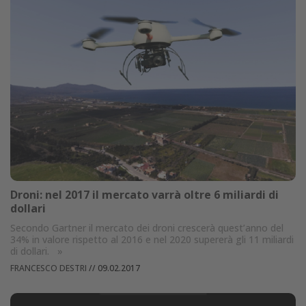
Droni: nel 2017 il mercato varrà oltre 6 miliardi di
dollari
Secondo Gartner il mercato dei droni crescerà quest’anno del
34% in valore rispetto al 2016 e nel 2020 supererà gli 11 miliardi
di dollari.
»
FRANCESCO DESTRI
//
09.02.2017