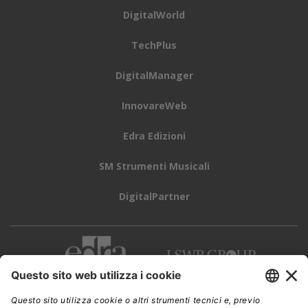
DigitalWorld
TechPlus
DigitalManager
InnovareWeb
Edra Edizioni
SM Strumenti Musicali
DigitalPartner
CWI è una testata giornalistica di
Edra Edizioni s.r.l.