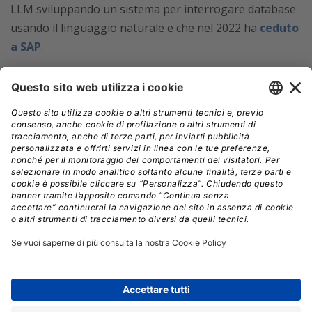
LLM sviluppando un sistema per interrogare database
usando il linguaggio naturale e che nel 2022 ha
ceduto
a SAP
.
L’esperienza in SAP si è rivelata formativa: il team di Di
Somma è raddoppiato e ha registrato una retention
totale, segno di una squadra coesa attorno a una
missione condivisa. Ora, con Cyberwave, Di Somma
punta a replicare il modello in un territorio ancora più
ambizioso: la physical AI.
Il problema dell’integrazione robotica
Di Somma ci spiega la genesi del progetto:
“Uno dei
motivi per cui oggi l’adozione dei robot non è ancora
abbondante è l’integrazione. Quando fai operare un
robot, probabilmente deve interagire con
videocamere, altri robot, sensori. Oggi si fa, ma con