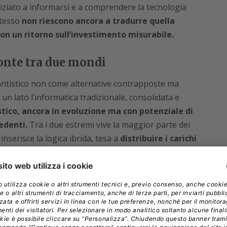
niziato a informarsi e a comprendere la tecnologia
stesso
non riescono ancora a tradurre quella
on un ritorno sull’investimento misurabile.
onte tra due mondi
quantistico non come alternative contrapposte ma
n lato l’informatica tradizionale, consolidata e
stico, ancora in evoluzione ma con potenziale di
edenti.
Tra i due estremi vive la maggior parte dei
inserisce la logica ibrida, tesa a
distribuire i carichi
tettura il compito per cui è più adatta.