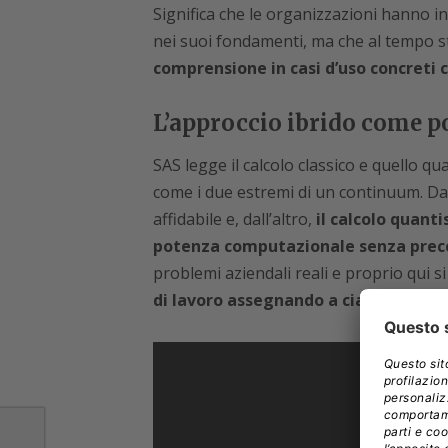
Significa che le organizzazioni hanno i
nei suoi fondamenti, ma che al tempo 
comprensione in casi d’uso concreti c
L’approccio ibrido come p
SAS legge il calcolo classico e quello 
come i due estremi di un continuum. Da u
affidabile e, dall’altro,
il calcolo quanti
potenza computazionale senza prec
problemi aziendali reali e proprio qui si 
di lavoro assegnando a ciascuna archi