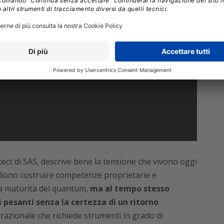
ect di SAS, descrive bene la tensione che vivono oggi
gliono costruire competenze proprietarie e
lla maturità del quantum,
ma al tempo stesso
 pesanti senza la certezza di un ritorno
razionale che richiede strumenti in grado di