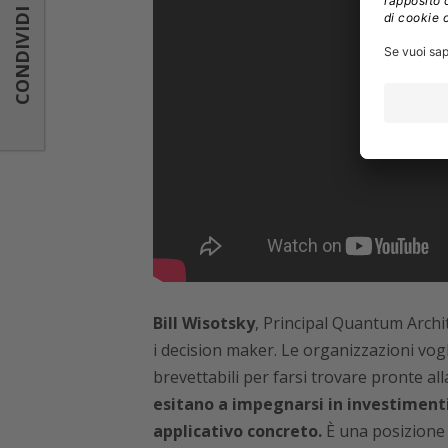
CONDIVIDI
CONDIVIDI
Bill Wisotsky
, Principal Quantum Archit
i decision maker. Le organizzazioni vo
brevettabili per farsi trovare pronte a
esitano a impegnarsi in investimenti
applicativo concreto.
È una posizione 