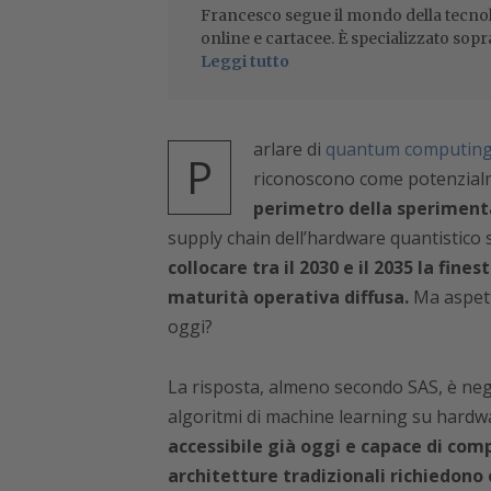
Francesco segue il mondo della tecnol
online e cartacee. È specializzato sopr
Leggi tutto
arlare di
quantum computin
P
riconoscono come potenzialm
perimetro della sperimentaz
supply chain dell’hardware quantistico s
collocare tra il 2030 e il 2035 la fin
maturità operativa diffusa.
Ma aspetta
oggi?
La risposta, almeno secondo SAS, è negat
algoritmi di machine learning su hardwar
accessibile già oggi e capace di com
architetture tradizionali richiedono 