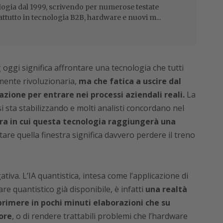
ogia dal 1999, scrivendo per numerose testate
attutto in tecnologia B2B, hardware e nuovi m...
g
oggi significa affrontare una tecnologia che tutti
ente rivoluzionaria,
ma che fatica a uscire dal
ione per entrare nei processi aziendali reali.
La
i sta stabilizzando e molti analisti concordano nel
estra in cui questa tecnologia raggiungerà una
re quella finestra significa davvero perdere il treno
iva. L’IA quantistica, intesa come l’applicazione di
e quantistico già disponibile, è infatti
una realtà
primere in pochi minuti elaborazioni che su
ore
, o di rendere trattabili problemi che l’hardware