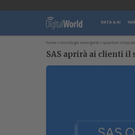
lWorld
Digital Manager
DigitalPartner
CWI Digital Health – Home
DATA & AI
HA
home
»
tecnologie emergenti
»
quantum computi
SAS aprirà ai clienti il