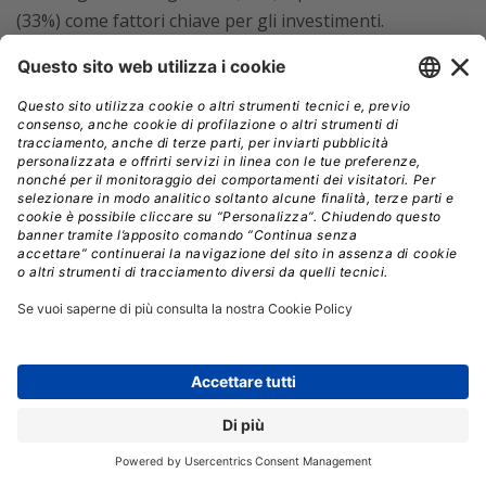
(33%) come fattori chiave per gli investimenti.
In Italia,
le sfide principali includono l’accesso
limitato all’hardware quantistico (58%),
il costo
elevato e l’immaturità degli algoritmi quantistici (46%).
La prontezza tecnologica è un altro ostacolo
significativo, indicato dal 38% degli esperti, mentre
l’integrazione con i sistemi esistenti e il valore di
business incerto preoccupano il 31% degli intervistati.
La carenza di forza lavoro qualificata, sebbene meno
rilevante rispetto ad altri fattori, viene segnalata dal
19%.
Tommaso Macrì,
Executive Account Manager di QuEra
Computing, ha sottolineato come
il settore stia
vivendo una fase di forte crescita:
“Il calcolo
quantistico sta vivendo un momento di svolta, con