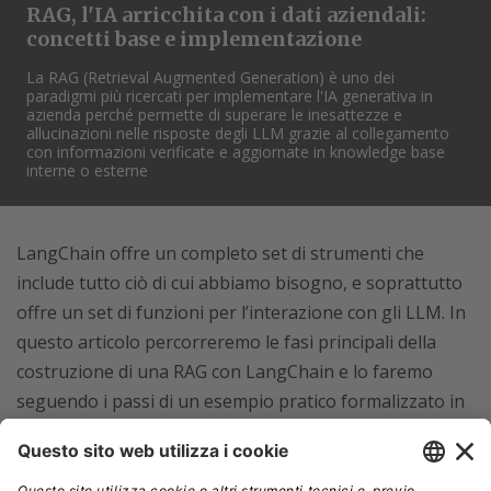
RAG, l'IA arricchita con i dati aziendali:
concetti base e implementazione
La RAG (Retrieval Augmented Generation) è uno dei
paradigmi più ricercati per implementare l'IA generativa in
azienda perché permette di superare le inesattezze e
allucinazioni nelle risposte degli LLM grazie al collegamento
con informazioni verificate e aggiornate in knowledge base
interne o esterne
LangChain offre un completo set di strumenti che
include tutto ciò di cui abbiamo bisogno, e soprattutto
offre un set di funzioni per l’interazione con gli LLM. In
questo articolo percorreremo le fasi principali della
costruzione di una RAG con LangChain e lo faremo
seguendo i passi di un esempio pratico formalizzato in
linguaggio Python (sebbene non sia l’unica opzione a
disposizione).