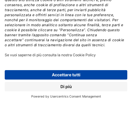
Come si costruisce un sistema RAG
Uno dei tipi di applicazione, nel paradigma RAG, che
possiamo implementare è sicuramente il
Question &
Answer
, generalmente indicato con la sigla
Q&A
,
ovvero un meccanismo di domanda e risposta in cui
possiamo mettere una base di conoscenza a
disposizione di un’applicazione, che potrà gestire
quindi un flusso di domande sui temi trattati dai
documenti e rispondere in maniera corretta. Il tutto
lasciando fare il lavoro “difficile” all’infrastruttura che
LangChain e gli
LLM
offrono.
Questo tipo di applicazione è molto utile in quanto può
costituire una sorta di
motore di ricerca aziendale
,
tirato su in poco tempo, sfruttando documenti a nostra
disposizione, tipicamente non conosciuti dagli LLM.