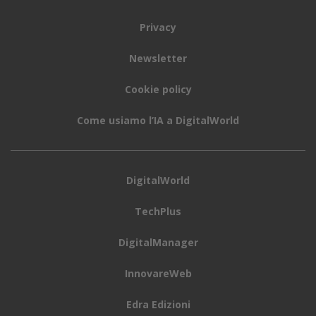
mappa con le indicazioni stradali direttamente
all’interno dell’app.
Un’altra funzione mira a rendere
più veloce la ricerca
di ChatGPT Search quando si cercano determinati
tipi di siti
. Invece di generare subito una risposta,
ChatGPT fa apparire i link ai siti web prima di
prendersi il tempo necessario per fornire maggiori
informazioni su ogni opzione.
Infine, ChatGPT Search
può fornire automaticamente informazioni aggiornate
dal web quando si utilizza la modalità vocale avanzata
(Advanced Voice Mode), anche se quest’ultima è
una
funzione disponibile solo per gli utenti a
pagamento e non è ancora stata attivata in Italia.