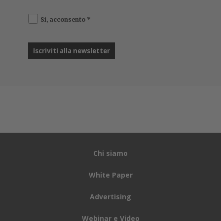
Uno dei miglioramenti apportati alla ricerca su mobile
rende ChatGPT più simile a un motore di ricerca
tradizionale.
Ad esempio, se si cerca un luogo
particolare, ChatGPT Search mostra un elenco di
risultati con immagini, valutazioni e orari come farebbe
Google. Cliccando su un luogo, si ottengono ulteriori
informazioni su di esso e si può anche visualizzare una