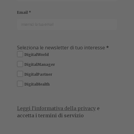
scrivendo per numerose testate online e cartacee. È
specializzato soprattutto in tecnologia B2B, hardware e
nuovi m...
Leggi tutto
l motore di ricerca IA
ChatGPT Search
è
I
disponibile per tutti. OpenAI ha annunciato la
novità nell’ambito del suo nuovo livestream
12
days of ship-mas
(qui sotto il video completo), rivelando
anche
una versione “ottimizzata” della funzione su
mobile e la possibilità di effettuare ricerche in
modalità vocale avanzata.
Il motore di ricerca di OpenAI
è stato lanciato in
esclusiva per gli abbonati di ChatGPT a pagamento
a ottobre.
Ora è disponibile anche per l’abbonamento
gratuito aperto a tutti,
anche se è necessario avere
comunque un account ed effettuare il login.