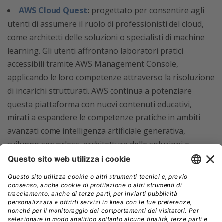
AWS Cloud Quest
:
progettato per consentire agli
utenti di assumere il ruolo di professionisti del cloud,
come architetti delle soluzioni o specialisti di machine
learning. Gli utenti affrontano laboratori pratici
accessibili tramite AWS Management Console,
applicando le loro competenze attraverso la risoluzione
di incarichi strutturati. AWS continua a potenziare
questa piattaforma con nuovi contenuti educativi,
mirati a espandere le competenze pratiche in ambiti
avanzati come intelligenza artificiale generativa,
sviluppo serverless, architettura delle soluzioni e
sicurezza.
AWS Industry Quest:
offre un’esperienza di
apprendimento interattiva focalizzata sulla
progettazione di soluzioni cloud specifiche per diversi
settori, tra cui servizi finanziari, sanità, manifatturiero e