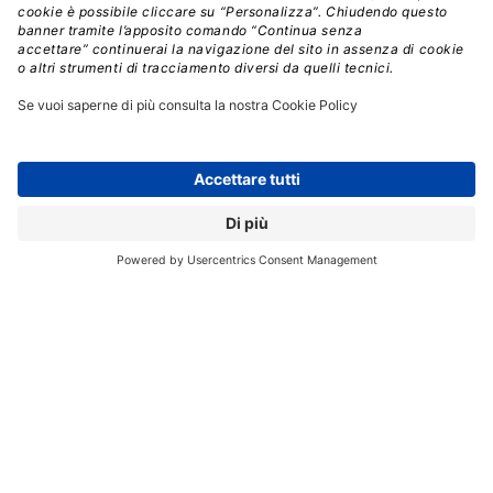
automotive.
AWS Card Clash
:
un gioco di carte virtuale in 3D che
permette di esplorare l’architettura e il design delle
soluzioni cloud AWS, indipendentemente dal livello di
conoscenza. Gli utenti imparano a identificare
architetture comuni e a pianificare l’implementazione
strategica dei servizi cloud per costruire soluzioni
scalabili ed efficienti.
AWS Escape Room:
si tratta di una escape room
virtuale e immersiva progettata per preparare gli
utenti alla certificazione AWS Certified Cloud
Practitioner.
AWS Cloud Quest: Recertify Cloud
Practitioner
offre invece un’opportunità di rinnovo
delle credenziali AWS Certified Cloud Practitioner
attraverso una formazione game-based che guida gli
utenti attraverso 12 incarichi pratici di costruzione di
soluzioni nel ruolo di cloud practitioner.