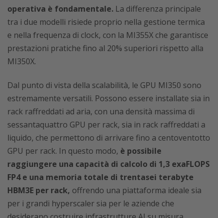
operativa è fondamentale.
La differenza principale
tra i due modelli risiede proprio nella gestione termica
e nella frequenza di clock, con la MI355X che garantisce
prestazioni pratiche fino al 20% superiori rispetto alla
MI350X.
Dal punto di vista della scalabilità, le GPU MI350 sono
estremamente versatili. Possono essere installate sia in
rack raffreddati ad aria, con una densità massima di
sessantaquattro GPU per rack, sia in rack raffreddati a
liquido, che permettono di arrivare fino a centoventotto
GPU per rack. In questo modo,
è possibile
raggiungere una capacità di calcolo di 1,3 exaFLOPS
FP4 e una memoria totale di trentasei terabyte
HBM3E per rack,
offrendo una piattaforma ideale sia
per i grandi hyperscaler sia per le aziende che
desiderano costruire infrastrutture AI su misura.