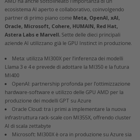
AMD ha anche sottolineato l’importanza di un
ecosistema AI aperto e collaborativo, coinvolgendo
partner di primo piano come
Meta, OpenAI, xAI,
Oracle, Microsoft, Cohere, HUMAIN, Red Hat,
Astera Labs e Marvell.
Sette delle dieci principali
aziende AI utilizzano già le GPU Instinct in produzione.
Meta: utilizza MI300X per l’inferenza dei modelli
Llama 3 e 4 e prevede di adottare la MI350 e la futura
MI400
OpenAI: partnership profonda per l’ottimizzazione
hardware-software e utilizzo delle GPU AMD per la
produzione dei modelli GPT su Azure
Oracle Cloud: tra i primi a implementare la nuova
infrastruttura rack-scale con MI355X, offrendo cluster
AI di scala zettabyte
Microsoft: MI300X è ora in produzione su Azure sia