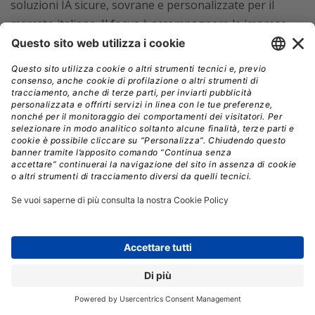
soluzioni IA sicure, sovrane e personalizzate per il
mercato italiano. Il focus è accompagnare le imprese
nel percorso di adozione dell’AI,
valorizzando la
protezione dei dati e la conformità normativa.
Agostino Santoni
, Senior Vice President Cisco per il
Sud Europa, è intervenuto in collegamento da Parigi,
ampliando il discorso a livello continentale e
sottolineando come la formazione delle
competenze sia fondamentale.
In un’Europa
caratterizzata da mercati con velocità diverse e scenari
geopolitici complessi, il concetto di sovranità digitale si
fa sempre più centrale e
Cisco intende affermarsi
come partner chiave per accompagnare i Paesi
europei nella rivoluzione dell’IA,
contribuendo sia su
scala nazionale, sia internazionale, come nel caso dell’AI
Hub in Francia o della partnership Stargate negli