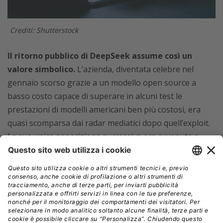
Crediti: Shutterstock
Il ritorno pubblico di DeepSeek assume così un
valore simbolico.
L’azienda, diventata celebre nel
gennaio scorso grazie a un modello open source a
basso costo capace di superare in alcuni test le
prestazioni di modelli americani ben più costosi, era
quasi scomparsa dai radar mediatici dopo quell’exploit.
La sua unica apparizione successiva era avvenuta a
febbraio, quando il fondatore e CEO
Liang Wenfeng
aveva incontrato il presidente
Xi Jinping
in un evento
televisivo dedicato agli imprenditori tecnologici. Da
allora,
né Liang né l’azienda avevano rilasciato
commenti pubblici, disertando anche le principali
conferenze tech del Paese.