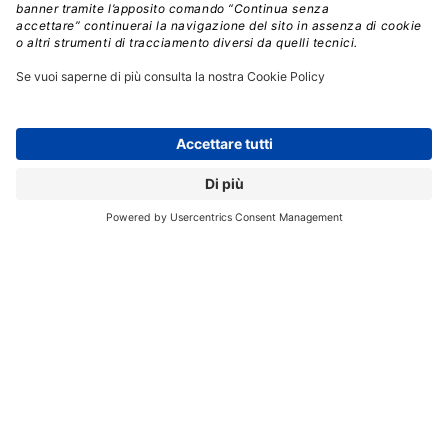
Nel frattempo, la società ha continuato a lavorare,
anche se in modo meno eclatante. A settembre ha
presentato un aggiornamento del modello V3, descritto
come “sperimentale”,
capace di gestire sequenze di
testo più lunghe e con un processo di
addestramento più efficiente.
L’obiettivo dichiarato
non era tanto quello di superare i modelli occidentali,
quanto di rafforzare l’integrazione con l’ecosistema
hardware domestico. In questo senso, la collaborazione
con aziende come Cambricon e Huawei (impegnate
nello sviluppo di chip compatibili con le architetture
DeepSeek)
è diventata un tassello fondamentale
della strategia tecnologica cinese.
Non a caso, l’annuncio di agosto di un modello
ottimizzato per i chip di produzione nazionale
aveva