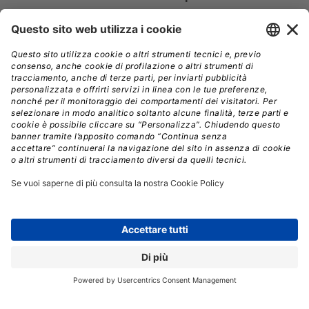
classificazione avanzata dei prompt, garantendo la
visibilità totale sui contenuti scambiati.
Questo
consente alle aziende di bloccare automaticamente
prompt potenzialmente pericolosi o non conformi alle
policy interne,
rafforzando la
Data Loss Prevention
(DLP)
anche nei nuovi flussi di lavoro guidati dall’IA.
Zscaler ha anche introdotto una segmentazione basata
sull’IA,
un’innovazione che semplifica radicalmente
la gestione delle applicazioni e dei diritti di
accesso.
Il nuovo motore di automazione, costruito su
logiche di identità, consente di segmentare utenti e
applicazioni in modo dinamico e intelligente e ciò
accelera i tempi di implementazione della
microsegmentazione,
migliorando la sicurezza
generale senza aumentare la complessità
operativa.