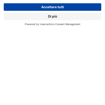
Registrati per ricevere la
newsletter e accedere ai
contenuti insider
Registrati alla nostra Newsletter e potrai
accedere gratuitamente ad articoli, guide
e approfondimenti riservati agli utenti
Premium, scaricare eBook e White Paper
e seguire i Webinar