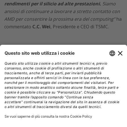
rendimenti per il silicio ad alte prestazioni.
Siamo
ansiosi di continuare a lavorare a stretto contatto con
AMD per consentire la prossima era del computing”
ha
commentato
C.C. Wei
, Presidente e CEO di TSMC.
CPU
HPC
PROCESSORI PC
TSMC
Aziende:
AMD
// Data pubblicazione: 16.04.2025
CONDIVIDI: