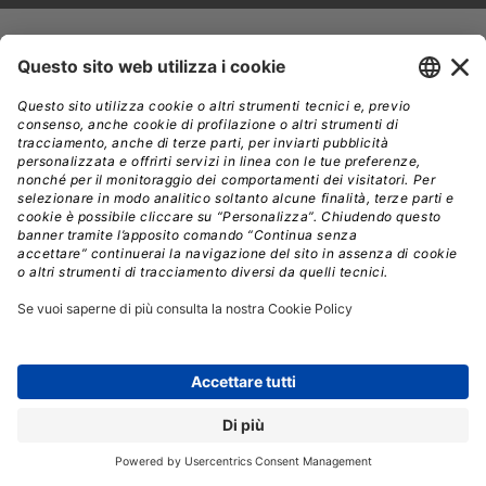
d Amsterdam, nel corso di KubeCon Europe
A
2026,
Broadcom
ha presentato una serie di
annunci legati alla propria offerta Kubernetes
enterprise. I tre filoni principali riguardano la
donazione del progetto
Velero
alla
CNCF
(Cloud Native
Computing Foundation, la fondazione che governa
Kubernetes e decine di progetti open source correlati),
l’aggiornamento di
VMware vSphere Kubernetes
Service
(
VKS
) alla versione 3.6, e l’accreditamento di tre
nuovi partner tecnologici per l’ecosistema VKS: F5,
Kong e Tigera.
Velero entra nel CNCF Sandbox
Il fatto più rilevante sul piano della governance open
source è la donazione di
Velero
al CNCF Sandbox, il