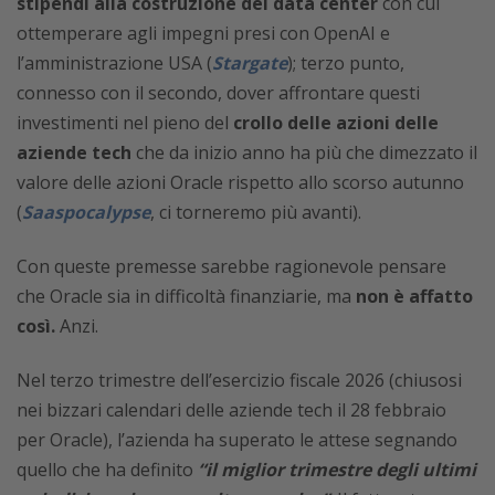
stipendi alla costruzione dei data center
con cui
ottemperare agli impegni presi con OpenAI e
l’amministrazione USA (
Stargate
); terzo punto,
connesso con il secondo, dover affrontare questi
investimenti nel pieno del
crollo delle azioni delle
aziende tech
che da inizio anno ha più che dimezzato il
valore delle azioni Oracle rispetto allo scorso autunno
(
Saaspocalypse
, ci torneremo più avanti).
Con queste premesse sarebbe ragionevole pensare
che Oracle sia in difficoltà finanziarie, ma
non è affatto
così.
Anzi.
Nel terzo trimestre dell’esercizio fiscale 2026 (chiusosi
nei bizzari calendari delle aziende tech il 28 febbraio
per Oracle), l’azienda ha superato le attese segnando
quello che ha definito
“il miglior trimestre degli ultimi