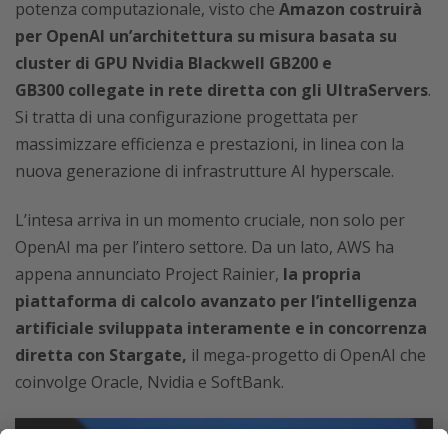
potenza computazionale, visto che
Amazon costruirà
per OpenAI un’architettura su misura basata su
cluster di GPU Nvidia Blackwell GB200 e
GB300
collegate in rete diretta con gli UltraServers
.
Si tratta di una configurazione progettata per
massimizzare efficienza e prestazioni, in linea con la
nuova generazione di infrastrutture AI hyperscale.
L’intesa arriva in un momento cruciale, non solo per
OpenAI ma per l’intero settore. Da un lato, AWS ha
appena annunciato Project Rainier,
la propria
piattaforma di calcolo avanzato per l’intelligenza
artificiale sviluppata interamente e in concorrenza
diretta con Stargate,
il mega-progetto di OpenAI che
coinvolge Oracle, Nvidia e SoftBank.