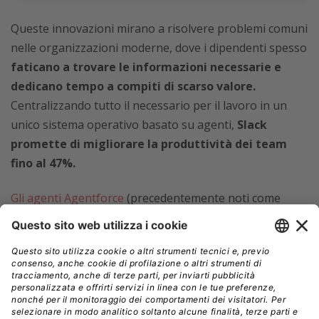
Queste innovazioni mirano a risolvere problemi comuni
nelle organizzazioni moderne, dove i dipendenti spesso
faticano a trovare le informazioni necessarie e
dedicano tempo a compiti di scarso valore.
Centralizzando tutto il necessario per il lavoro in un
unico sistema operativo basato su agenti,
Slack
promette di migliorare la produttività dei team
fino al 47%.
Gli agenti Agentforce
(precedentemente noti come
Einstein Copilot)
portano le informazioni del CRM
potenziate dall’IA direttamente in Slack.
Gli utenti
possono porre domande in linguaggio naturale e
ricevere risposte basate sia sui dati strutturati del CRM,
sia su quelli non strutturati delle conversazioni. Questi
agenti possono inoltre fornire aggiornamenti sullo