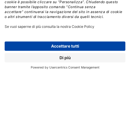
stato di opportunità e casi,
consigliare azioni
successive, redigere email e piani e condividere
informazioni nei canali.
Gli agenti di terze parti disponibili su Slack Marketplace
includono soluzioni da partner come Adobe Express
per la creazione di contenuti brandizzati,
Amazon Q
Business per rispondere a domande e completare
attività
, Claude di Anthropic per l’analisi e la sintesi di
contenuti e molti altri.
Passando alle nuove funzionalità IA di Slack, Salesforce
ha annunciato: