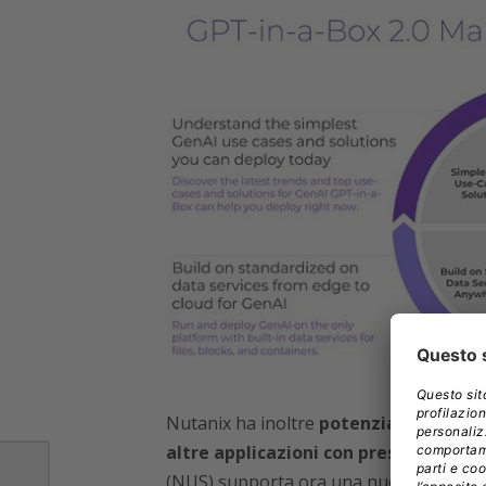
Nutanix ha inoltre
potenziato la sua p
altre applicazioni con prestazioni, d
(NUS) supporta ora una nuova piattafo