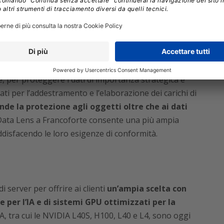
 a 10 Gigabyte/secondo da un singolo nodo (quasi la
gabit),
consentendo letture di dati più rapide e
lle GPU
.
per NVIDIA GPUDirect Storage per velocizzare
e, per proteggere i dati di importanza strategica e
zati per l’addestramento e l’elaborazione dei carichi di
de la protezione agli oggetti oltre che ai dati
Data Lens a Francoforte consente una più ampia
oddisfacendo le loro esigenze di conformità.
 server per offrire ai clienti
un’ampia scelta con
er l’IA e di sistemi GPU ottimizzati per la
A, tra cui le NVIDIA L40S, H100, L40 e L4, sono oggi