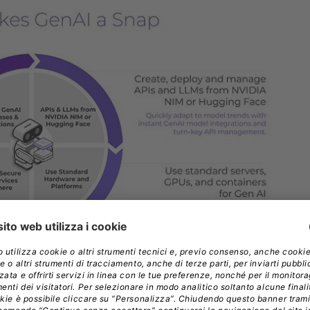
iattaforma di dati non strutturati per IA/ML e
ensità e TCO superiori.
Nutanix Unified Storage
rma all-NVMe da oltre 550 Terabyte e un