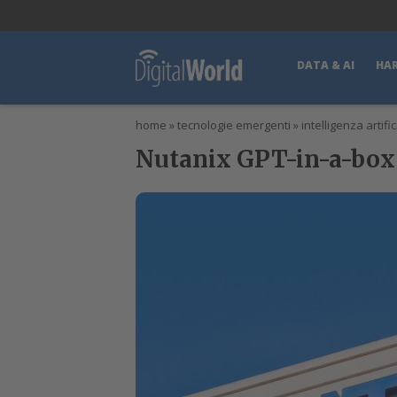
lWorld
Digital Manager
DigitalPartner
CWI Digital Health – Home
DATA & AI
HA
home
»
tecnologie emergenti
»
intelligenza artific
Nutanix GPT-in-a-box 