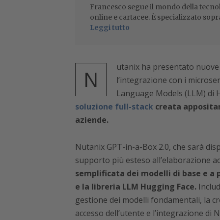
Francesco segue il mondo della tecnol
online e cartacee. È specializzato sopr
Leggi tutto
utanix ha presentato nuove 
N
l’integrazione con i microse
Language Models (LLM) di H
soluzione full-stack
creata appositam
aziende.
Nutanix GPT-in-a-Box 2.0, che sarà disp
supporto più esteso all’elaborazione ac
semplificata dei modelli di base e a
e la libreria LLM Hugging Face.
Includ
gestione dei modelli fondamentali, la cre
accesso dell’utente e l’integrazione di 