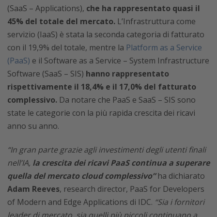
(SaaS – Applications),
che ha rappresentato quasi il
45% del totale del mercato.
L’Infrastruttura come
servizio (IaaS) è stata la seconda categoria di fatturato
con il 19,9% del totale, mentre la
Platform as a Service
(PaaS)
e il Software as a Service – System Infrastructure
Software (SaaS – SIS)
hanno rappresentato
rispettivamente il 18,4% e il 17,0% del fatturato
complessivo.
Da notare che PaaS e SaaS – SIS sono
state le categorie con la più rapida crescita dei ricavi
anno su anno.
“In gran parte grazie agli investimenti degli utenti finali
nell’IA,
la crescita dei ricavi PaaS continua a superare
quella del mercato cloud complessivo”
ha dichiarato
Adam Reeves
, research director, PaaS for Developers
of Modern and Edge Applications di IDC.
“Sia i fornitori
leader di mercato, sia quelli più piccoli continuano a