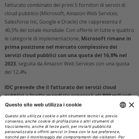
fatturato combinato dei primi 5 fornitori di servizi di
cloud pubblico (Microsoft, Amazon Web Services,
Salesforce Inc, Google e Oracle) che rappresenta il
40,5% del totale mondiale. Con offerte in tutte e quattro
le categorie di implementazione,
Microsoft rimane in
prima posizione nel mercato complessivo dei
servizi cloud pubblici con una quota del 16,8% nel
2023
, seguita da Amazon Web Services con una quota
del 12,4%.
IDC prevede che il fatturato dei servizi cloud
pubblici a livello mondiale supererà gli 800 miliardi
di dollari nel 2024
, con un aumento del 20,5% rispetto
al 2023 e un incremento analogo previsto per il 2025.
Anche se il tasso di crescita annuale rallenterà
leggermente nel corso del periodo di previsione, il
mercato dovrebbe comunque registrare un tasso di