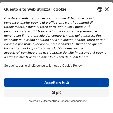
Registrati alla nostra Newsletter e potrai
accedere gratuitamente ad articoli, guide
e approfondimenti riservati agli utenti
Premium, scaricare eBook e White Paper
e seguire i Webinar
Nome
*
Cognome
*
Email
*