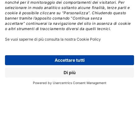
Iribe stesso ha ammesso che il sistema è ancora
“troppo entusiasta e a volte inappropriato nel tono,
nella prosodia e nel tempismo”
, ma ritiene che i
margini di miglioramento siano significativi.
Nonostante il fascino suscitato dalla tecnologia, non
mancano le preoccupazioni legate a possibili usi
impropri.
Uno dei rischi più evidenti riguarda le frodi
telefoniche,
visto che la capacità di generare voci
iperrealistiche potrebbe rendere i truffatori ancora più
difficili da individuare.
Inoltre, mentre il modello attuale di Sesame non
supporta la clonazione vocale,
versioni open source di
tecnologie simili potrebbero rendere possibile la
creazione di imitazioni perfette delle voci di
chiunque
, aumentando il rischio di frodi e