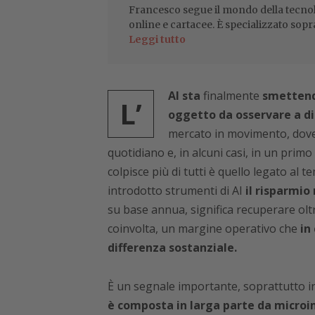
Francesco segue il mondo della tecnol
online e cartacee. È specializzato sopr
Leggi tutto
AI sta
finalmente
smettendo
L’
oggetto da osservare a di
mercato in movimento, dove l
quotidiano e, in alcuni casi, in un prim
colpisce più di tutti è quello legato al 
introdotto strumenti di AI
il risparmio
su base annua, significa recuperare olt
coinvolta, un margine operativo che
in
differenza sostanziale.
È un segnale importante, soprattutto in
è composta in larga parte da microi