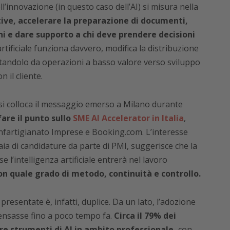
ll’innovazione (in questo caso dell’AI) si misura nella
itive, accelerare la preparazione di documenti,
ni e dare supporto a chi deve prendere decisioni
rtificiale funziona davvero, modifica la distribuzione
standolo da operazioni a basso valore verso sviluppo
n il cliente.
si colloca il messaggio emerso a Milano durante
are il punto sullo
SME AI Accelerator in Italia
,
Confartigianato Imprese e Booking.com. L’interesse
ia di candidature da parte di PMI, suggerisce che la
 l’intelligenza artificiale entrerà nel lavoro
n quale grado di metodo, continuità e controllo.
resentate è, infatti, duplice. Da un lato, l’adozione
pensasse fino a poco tempo fa.
Circa il 79% dei
zare strumenti di AI in ambito professionale,
con