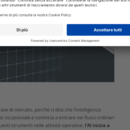
fase di mercato, perché ci dice che l’intelligenza
est occasionale e comincia a entrare nei flussi ordinari
sti strumenti nelle attività operative,
l’AI inizia a