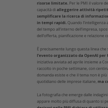
risorse limitate.
Per le PMI il valore de
capacità di
alleggerire attività ripet
semplificare la ricerca di informazio
in tempi rapidi.
Quando l’intelligenza a
del tempo all’interno dell’impresa, spo
dell’offerta, pianificazione e relazione co
È precisamente lungo questa linea che 
l’evento organizzato da OpenAI per f
iniziativa avviata ad aprile insieme a 
raccolto in poche settimane, con centina
domanda esiste e che il tema non è più se
quotidiano delle imprese italiane,
ma co
La fotografia che emerge dalle indagini p
appare molto più diffusa di quanto si 
decisori nelle PMI dichiara di utiliz