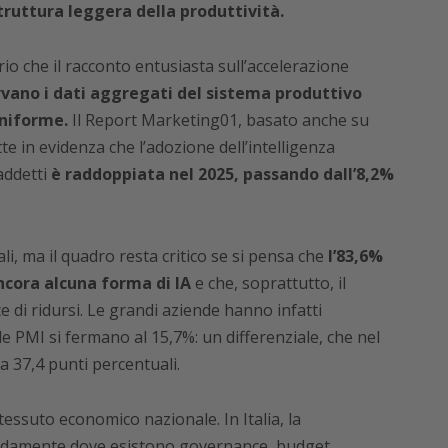
ruttura leggera della produttività.
io che il racconto entusiasta sull’accelerazione
rvano i dati aggregati del sistema produttivo
uniforme.
Il Report Marketing01, basato anche su
te in evidenza che l’adozione dell’intelligenza
addetti
è raddoppiata nel 2025, passando dall’8,2%
li, ma il quadro resta critico se si pensa che
l’83,6%
ancora alcuna forma di IA
e che, soprattutto, il
e di ridursi. Le grandi aziende hanno infatti
e PMI si fermano al 15,7%: un differenziale, che nel
a 37,4 punti percentuali.
l tessuto economico nazionale. In Italia, la
pidamente dove esistono governance, budget,