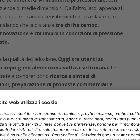
aziende di medie dimensioni. Dall’altro lato, appena si
e, il quadro cambia sensibilmente e, tra i lavoratori
gnalando che la distanza
tra chi ha tempo,
innovazione e chi lavora in condizioni di pressione
ata.
 la qualità dell’adozione.
Oggi tre utenti su
I la impiegano almeno una volta a settimana.
Le
ncrete e comprendono
ricerca e sintesi di
ioni, preparazione di proposte commerciali e