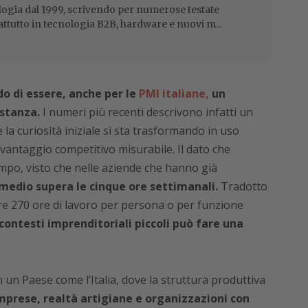
ogia dal 1999, scrivendo per numerose testate
attutto in tecnologia B2B, hardware e nuovi m...
 di essere, anche per le
PMI italiane,
un
stanza.
I numeri più recenti descrivono infatti un
a curiosità iniziale si sta trasformando in uso
o vantaggio competitivo misurabile. Il dato che
tempo, visto che nelle aziende che hanno già
 medio supera le cinque ore settimanali.
Tradotto
re 270 ore di lavoro per persona o per funzione
 contesti imprenditoriali piccoli può fare una
 un Paese come l’Italia, dove la struttura produttiva
mprese, realtà artigiane e organizzazioni con