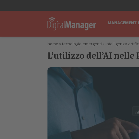
lWorld
Digital Manager
DigitalPartner
CWI Digital Health – Home
MANAGEMENT 
home
»
tecnologie emergenti
»
intelligenza artific
L’utilizzo dell’AI nel