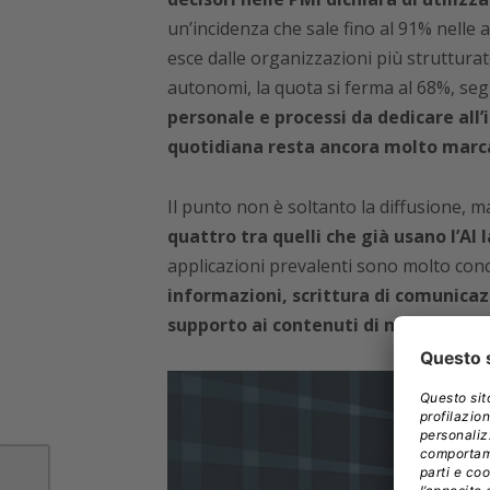
un’incidenza che sale fino al 91% nelle 
esce dalle organizzazioni più strutturat
autonomi, la quota si ferma al 68%, se
personale e processi da dedicare all’
quotidiana resta ancora molto marc
Il punto non è soltanto la diffusione, ma
quattro tra quelli che già usano l’A
applicazioni prevalenti sono molto co
informazioni, scrittura di comunicaz
supporto ai contenuti di marketing.