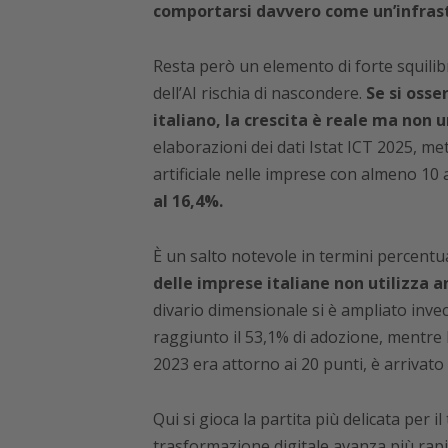
comportarsi davvero come un’infrast
Resta però un elemento di forte squilibr
dell’AI rischia di nascondere.
Se si osse
italiano, la crescita è reale ma non 
elaborazioni dei dati Istat ICT 2025, met
artificiale nelle imprese con almeno 10 
al 16,4%.
È un salto notevole in termini percentua
delle imprese italiane non utilizza 
divario dimensionale si è ampliato invec
raggiunto il 53,1% di adozione, mentre l
2023 era attorno ai 20 punti, è arrivato 
Qui si gioca la partita più delicata per i
trasformazione digitale avanza più ra