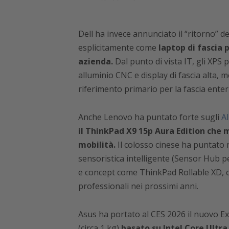
​Dell ha invece annunciato il “ritorno” d
esplicitamente come
laptop di fascia
azienda.
Dal punto di vista IT, gli XPS
alluminio CNC e display di fascia alta,
riferimento primario per la fascia enter
Anche Lenovo ha puntato forte sugli
AI
il ThinkPad X9 15p Aura Edition che m
mobilità.
Il colosso cinese ha puntato 
sensoristica intelligente (Sensor Hub p
e concept come ThinkPad Rollable XD, 
professionali nei prossimi anni.
Asus ha portato al CES 2026 il nuovo E
(circa 1 kg)
basato su Intel Core Ultra