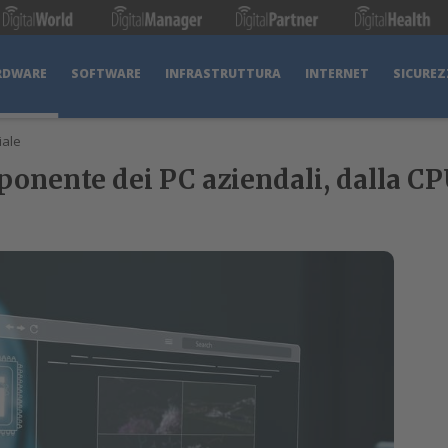
RDWARE
SOFTWARE
INFRASTRUTTURA
INTERNET
SICUREZ
iale
ponente dei PC aziendali, dalla C