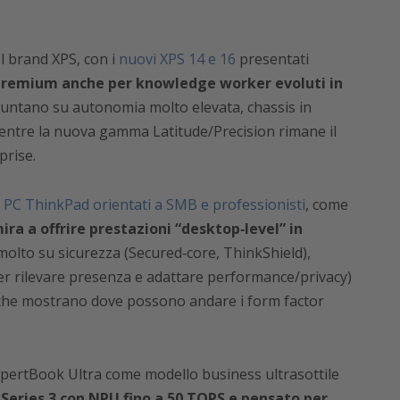
el brand XPS, con i
nuovi XPS 14 e 16
presentati
 premium anche per knowledge worker evoluti in
 puntano su autonomia molto elevata, chassis in
 mentre la nuova gamma Latitude/Precision rimane il
prise.
 PC ThinkPad orientati a SMB e professionisti
, come
ira a offrire prestazioni “desktop‑level” in
molto su sicurezza (Secured‑core, ThinkShield),
er rilevare presenza e adattare performance/privacy)
che mostrano dove possono andare i form factor
xpertBook Ultra come modello business ultrasottile
 Series 3 con NPU fino a 50 TOPS e pensato per