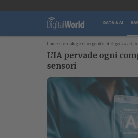
lWorld
Digital Manager
DigitalPartner
CWI Digital Health – Home
DATA & AI
HA
home
»
tecnologie emergenti
»
intelligenza artific
L’IA pervade ogni com
sensori