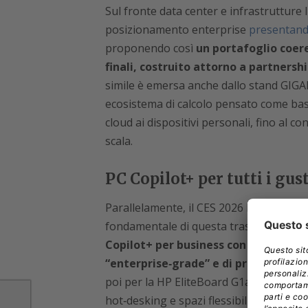
Sul fronte data center e infrastrutture 
posizionamento enterprise
presentand
proponendo così
un portafoglio coere
finali, costruito attorno a partnership
simile è emersa anche dallo stand GIGA
ecosistema di calcolo pensato come base
cloud ai dispositivi personali, fino al c
scala.
PC Copilot+ per tutti i gust
Parallelamente, il CES 2026 ha conferma
fondamentale di questa trasformazione.
Copilot+ per business con IA integrat
“enterprise‑grade” e di protezione 
poi per la HP EliteBoard G1a, un vero e
hot‑desking e spazi flessibili.