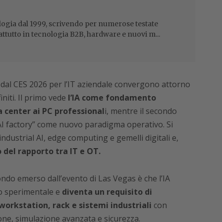
ogia dal 1999, scrivendo per numerose testate
attutto in tecnologia B2B, hardware e nuovi m...
e dal CES 2026 per l’IT aziendale convergono attorno
initi. Il primo vede
l’IA come fondamento
a center ai PC professional
i, mentre il secondo
“AI factory” come nuovo paradigma operativo. Si
ndustrial AI, edge computing e gemelli digitali e,
del rapporto tra IT e OT.
ondo emerso dall’evento di Las Vegas è che l’IA
o sperimentale e
diventa un requisito di
orkstation, rack e sistemi industriali
con
ne, simulazione avanzata e sicurezza.