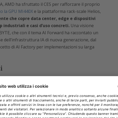
IA, AMD ha sfruttato il CES per rafforzare il proprio
o la GPU MI440X
e la piattaforma rack-scale Helios,
nte che copre data center, edge e dispositivi
 industriali e casi d’uso concreti.
Una visione
BYTE, che con il tema AI Forward ha raccontato un
 dell’infrastruttura IA di nuova generazione, dal
oncetto di AI Factory per implementazioni su larga
i
to come il PC aziendale stia diventando un tassello
 HP ha introdotto la serie
EliteBook X G2
,
laptop
a nel flusso di lavoro, sicurezza
anche verso future minacce quantistiche.
Spazio
 proprio PC Copilot+ in formato tastiera pensato per