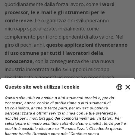
quotidianamente dalla forza lavoro, come
i word
processor, le e-mail e gli strumenti per le
conferenze.
Le organizzazioni svilupperanno
microapp specializzate, inizialmente come
complemento per i loro dipendenti di alto valore. Nel
giro di pochi anni,
queste applicazioni diventeranno
di uso comune per tutti i lavoratori della
conoscenza,
con la conseguenza che una nuova
industria incentrata sullo sviluppo di microapp
specializzate e generative crescerà e prospererà.