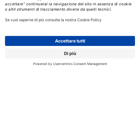
Ma esattamente come funzionano le microapp
generative?
“A differenza di un utente che si interfaccia
direttamente con un LLM,
una microapp ha un
insieme preprogrammato di richieste che
affrontano un numero mirato di compiti per conto
dell’utente.
Non c’è un’interfaccia di
conversazione/chat. I messaggi vengono utilizzati per
interrogare il modello e ricevere risposte in un formato
predefinito. In questo modo è più facile per la logica
della microapp convalidare ogni risposta prima di
trasmetterla all’utente. Le microapp generative
possono essere indipendenti, ma nella maggior parte
dei casi
vengono integrate come estensioni nelle