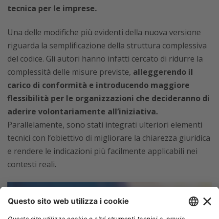
tecnica per le imprese.
Una delle modifiche più evidenti della nuova versione
riguarda la semplificazione della struttura complessiva
del codice. Gli autori hanno infatti cercato di ridurre la
complessità delle misure previste,
alleggerendo il
carico di conformità e introducendo maggiore
flessibilità per le organizzazioni che decideranno di
aderire volontariamente all’iniziativa.
Parallelamente, sono stati integrati ulteriori elementi
tecnici con l’obiettivo di migliorare la chiarezza giuridica
e rendere le indicazioni più facilmente applicabili nei
contesti reali.