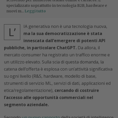
scrivendo per numerose testate online e cartacee. È
specializzato soprattutto in tecnologia B2B, hardware e
nuovi m...
Leggi tutto
IA generativa non è una tecnologia nuova,
L’
ma la sua democratizzazione è stata
innescata dall’emergere di potenti API
pubbliche, in particolare ChatGPT.
Da allora, il
mercato consumer ha registrato un traffico enorme e
un utilizzo elevato. Sulla scia di questa domanda, la
catena dell’offerta è esplosa con un’attività significativa
su ogni livello (R&S, hardware, modello di base,
strumenti di servizio ML, servizi di dati, applicazioni ed
etica/regolamentazione),
cercando di costruire
l’accesso alle opportunità commerciali nel
segmento aziendale.
Secondo
un nuovo rapporto
della società di intelligence