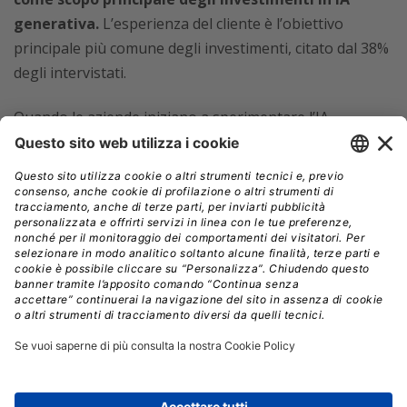
generativa.
L’esperienza del cliente è l’obiettivo
principale più comune degli investimenti, citato dal 38%
degli intervistati.
Quando le aziende iniziano a sperimentare l’IA
generativa, molte iniziano con casi d’uso come il
miglioramento dei contenuti multimediali o la
generazione di codice. Sebbene questi sforzi possano
rappresentare un forte valore aggiunto iniziale, l’IA
generativa ha un grande potenziale per
supportare
soluzioni che migliorano gli esseri umani o le
macchine ed eseguono autonomamente i processi
aziendali e IT.
“Il business autonomo, la prossima macrofase del
cambiamento tecnologico, può mitigare l’impatto