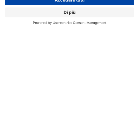
dell’inflazione, della carenza di talenti e persino della
recessione economica”
ha dichiarato Karamouzis.
“I
CEO e i CIO che sfruttano l’IA generativa per guidare la
trasformazione attraverso nuovi prodotti e modelli di
business
troveranno enormi opportunità di crescita
dei ricavi”.
CHATGPT
INVESTIMENTI AZIENDALI
Aziende:
OPENAI
// Data pubblicazione: 01.08.2023