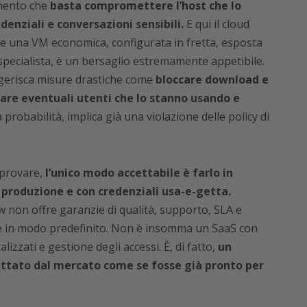
omento che
basta compromettere l’host che lo
enziali e conversazioni sensibili.
E qui il cloud
e una VM economica, configurata in fretta, esposta
specialista, è un bersaglio estremamente appetibile.
erisca misure drastiche come
bloccare download e
care eventuali utenti che lo stanno usando e
robabilità, implica già una violazione delle policy di
 provare,
l’unico modo accettabile è farlo in
a produzione e con credenziali usa-e-getta.
 non offre garanzie di qualità, supporto, SLA e
e in modo predefinito. Non è insomma un SaaS con
lizzati e gestione degli accessi. È, di fatto,
un
ttato dal mercato come se fosse già pronto per