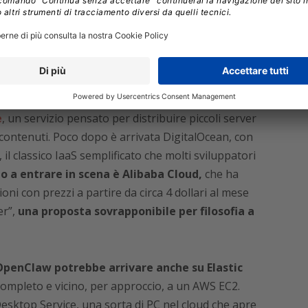
to tra i primi a muoversi rilasciando
un tool di
e
, un servizio pensato per distribuire piccoli server
 contenuti. Poco dopo è arrivata DigitalOcean, con
 il classico IaaS semplificato che molti sviluppatori
mo a entrare in scena è Alibaba Cloud,
che ha
ioni con prezzi a partire da circa 4 dollari al mese
er”,
una proposta sovrapponibile per filosofia a
penClaw potrebbe arrivare anche su Elastic
 completo e vicino, per approccio, a un AWS EC2.
Desktop Service, una sorta di PC nel cloud che apre