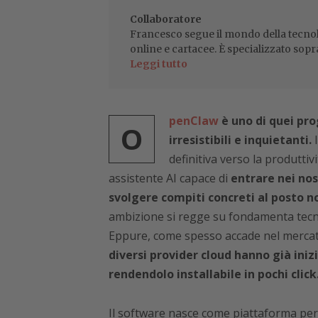
Collaboratore
Francesco segue il mondo della tecnol
online e cartacee. È specializzato sopr
Leggi tutto
penClaw
è uno di quei pro
O
irresistibili e inquietanti.
I
definitiva verso la produtti
assistente AI capace di
entrare nei nost
svolgere compiti concreti al posto n
ambizione si regge su fondamenta tecni
Eppure, come spesso accade nel mercato
diversi provider cloud hanno già iniz
rendendolo installabile in pochi click
Il software nasce come piattaforma per 