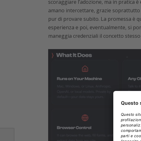
scoraggiare l’adozione, ma in pratica è 
amano intercettare, grazie soprattutto
pur di provare subito. La promessa è qu
esperienza e poi, eventualmente, si por
maneggia credenziali il concetto stesso 