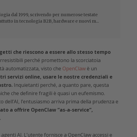
ogia dal 1999, scrivendo per numerose testate
attutto in tecnologia B2B, hardware e nuovi m...
getti che riescono a essere allo stesso tempo
rresistibili perché promettono la scorciatoia
vità automatizzata, visto che
OpenClaw
è un
ri servizi online, usare le nostre credenziali e
ostro.
Inquietanti perché, a quanto pare, questa
che che definire fragili è quasi un eufemismo.
 dell’AI, l’entusiasmo arriva prima della prudenza e
iato a offrire OpenClaw “as-a-service”,
.
agenti AI. L’utente fornisce a OpenClaw accessi e