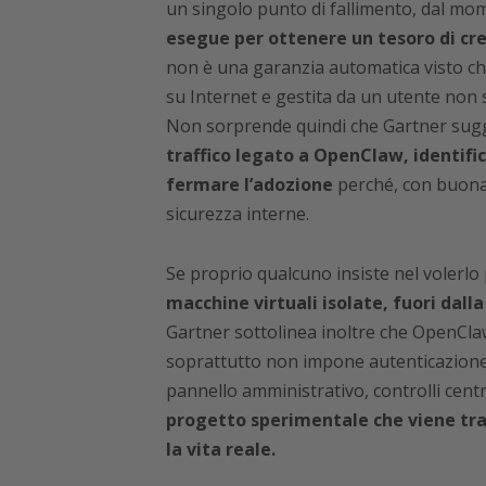
un singolo punto di fallimento, dal m
esegue per ottenere un tesoro di cred
non è una garanzia automatica visto ch
su Internet e gestita da un utente non 
Non sorprende quindi che Gartner sugg
traffico legato a OpenClaw, identifi
fermare l’adozione
perché, con buona p
sicurezza interne.
Se proprio qualcuno insiste nel volerlo
macchine virtuali isolate, fuori dall
Gartner sottolinea inoltre che OpenClaw
soprattutto non impone autenticazion
pannello amministrativo, controlli centra
progetto sperimentale che viene tra
la vita reale.