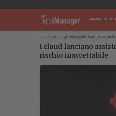
lWorld
Digital Manager
DigitalPartner
CWI Digital Health – Home
MANAGEMENT 
home
»
tecnologie emergenti
»
intelligenza artific
I cloud lanciano assis
rischio inaccettabile