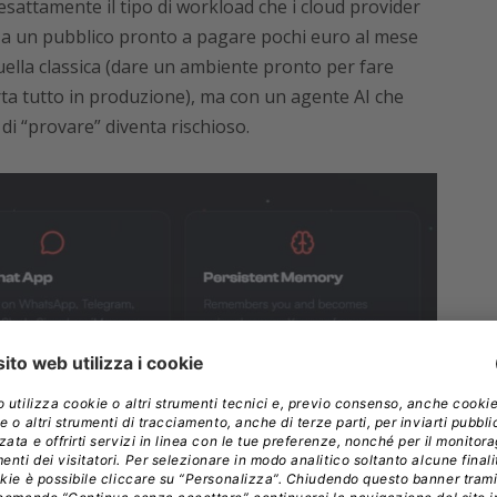
esattamente il tipo di workload che i cloud provider
 a un pubblico pronto a pagare pochi euro al mese
ella classica (dare un ambiente pronto per fare
ta tutto in produzione), ma con un agente AI che
di “provare” diventa rischioso.