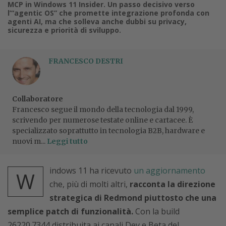
MCP in Windows 11 Insider. Un passo decisivo verso
l’“agentic OS” che promette integrazione profonda con
agenti AI, ma che solleva anche dubbi su privacy,
sicurezza e priorità di sviluppo.
FRANCESCO DESTRI
Collaboratore
Francesco segue il mondo della tecnologia dal 1999,
scrivendo per numerose testate online e cartacee. È
specializzato soprattutto in tecnologia B2B, hardware e
nuovi m...
Leggi tutto
indows 11 ha ricevuto
un aggiornamento
W
che, più di molti altri,
racconta la direzione
strategica di Redmond piuttosto che una
semplice patch di funzionalità.
Con la build
26220.7344 distribuita ai canali Dev e Beta del