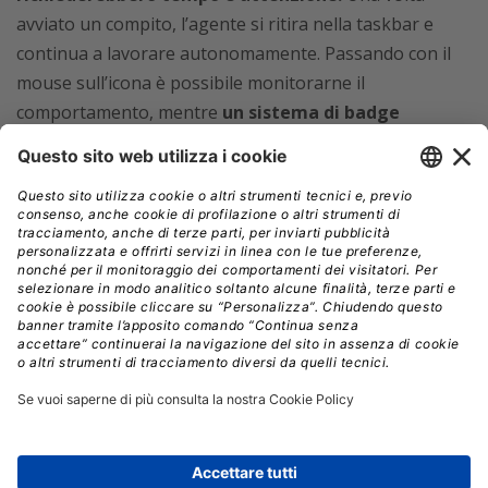
avviato un compito, l’agente si ritira nella taskbar e
continua a lavorare autonomamente. Passando con il
mouse sull’icona è possibile monitorarne il
comportamento, mentre
un sistema di badge
segnala in modo immediato lo stato
dell’operazione
(un punto esclamativo giallo quando
serve un intervento, un segno di spunta verde quando
tutto è andato a buon fine).
Questo nuovo ecosistema prende forma attraverso
il rinnovato Ask Copilot
, che fonde la ricerca locale
con le capacità conversazionali di Copilot e consente di
lanciare agenti direttamente dalla taskbar. Inoltre, non
è più necessario aprire un’app dedicata, visto che
una
finestra fluttuante permette di interagire
rapidamente, senza invadere lo spazio di lavoro
.