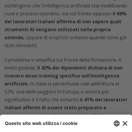
sostengono che l’intelligenza artificiale stia modificando
ruoli e processi operativi, ma sul fronte opposto
il 68%
dei lavoratori italiani afferma di non sapere quali
strumenti AI vengano utilizzati nella propria
azienda,
oppure di scoprirlo soltanto quando sono già
stati introdotti.
Il problema si amplifica sul fronte della formazione. A
livello globale,
il 43% dei dipendenti dichiara di non
ricevere alcun training specifico sull’intelligenza
artificiale.
In Italia la percentuale sale addirittura al
52%, una delle peggiori in Europa, e ancora più
significativo è il fatto che soltanto
il 41% dei lavoratori
italiani affermi di essere stato preparato a
riconoscere errori,
allucinazioni
o risultati
problematici prodotti dall’AI.