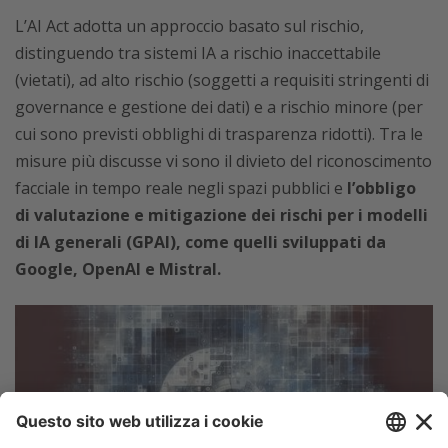
L’AI Act adotta un approccio basato sul rischio,
distinguendo tra sistemi IA a rischio inaccettabile
(vietati), ad alto rischio (soggetti a requisiti stringenti di
governance e gestione dei dati) e a rischio minore (per
cui sono previsti obblighi di trasparenza ridotti). Tra le
misure più discusse vi sono il divieto del riconoscimento
facciale in tempo reale negli spazi pubblici e
l’obbligo
di valutazione e mitigazione dei rischi per i modelli
di IA generali (GPAI), come quelli sviluppati da
Google, OpenAI e Mistral.