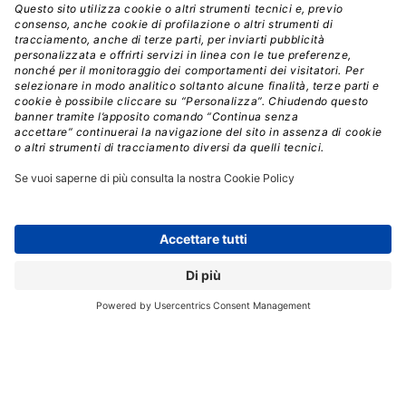
Crediti: Shutterstock
Le aziende che sviluppano modelli GPAI dovranno
produrre documentazione tecnica,
rispettare le
norme UE sul copyright, fornire sintesi dettagliate
dei dati di addestramento
e valutare i modelli per
bias, tossicità e robustezza prima della messa in
commercio. I modelli considerati “ad alto impatto”
dovranno inoltre sottoporsi a test avversari,
segnalare
incidenti rilevanti alla Commissione Europea e
comunicare informazioni sull’efficienza energetica.
Il ruolo del Codice di Condotta