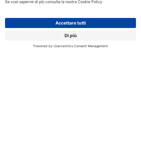
banche, utility e pubblica amministrazione, per
prepararsi a poter adottare davvero le tecnologie
innovative.
Gli sviluppatori non si tagliano: si
potenziano
Sul tema dell’impatto dell’AI sugli organici IT, Geraldi ha
preso una posizione esplicita e in controtendenza
rispetto a molti annunci di settore. Impresoft ha oltre
100 sviluppatori interni dedicati al proprio software, e
dopo aver adottato strumenti di AI generativa per la
produzione di codice – tra cui Claude di Anthropic – ha
deciso non di ridurre queste risorse ma di aumentarle.
La logica:
“Gli sviluppatori sono anche subject matter
expert. Che sviluppino l’ERP per la gestione
dell’ortofrutta o un MES per l’industria, sono persone