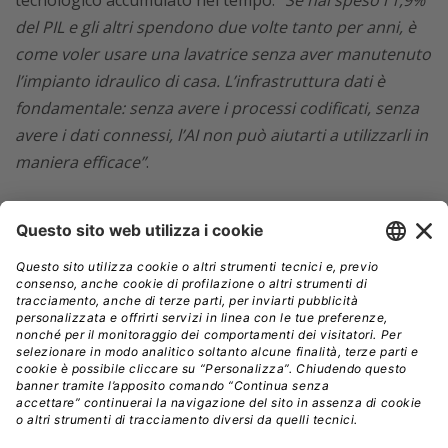
del PIL e gli altri spendono due volte tanto per anni, è
come voler usare una lavatrice senza aver manutenuto
l’impianto idraulico di casa. L’infrastruttura dati è
fondamentale: senza avere i processi codificati, senza
avere i dati connessi, l’AI non può aiutarti a utilizzarli in
maniera efficace”
.
Senza avere i processi codificati, senza
avere i dati connessi, l’AI non può aiutarti
Il punto è rilevante perché la traiettoria di Impresoft
(230 milioni di ricavi attesi nel 2025, 18 acquisizioni dal
2023, 5.000 clienti attivi) è costruita esattamente su
questo gap: serve il segmento mid-to-large enterprise
(aziende manifatturiere, retail, pharma) che i grandi
integratori hanno storicamente trascurato in favore di