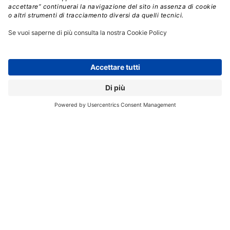
nelle operazioni di produzione e logistica
Interfaccia utente multimodale:
questa
tecnologia consente agli utenti di interagire con i
sistemi attraverso più modalità di comunicazione,
migliorando l’esperienza e l’efficienza. Un esempio
pratico è l’adozione di controlli vocali e interfacce
gestuali nel settore logistico per migliorare la sicurezza
e la produttività dei conducenti
Robot poli-funzionali
: questi robot, capaci di
svolgere molteplici compiti e adattarsi a ruoli diversi,
offrono una soluzione flessibile per la forza lavoro.
Vengono impiegati nei magazzini per operazioni come
smistamento e imballaggio, riducendo la necessità di
intervento umano
Agentic AI:
questi sistemi AI autonomi agiscono
come una forza lavoro virtuale, eseguendo decisioni in
modo indipendente per migliorare adattabilità ed