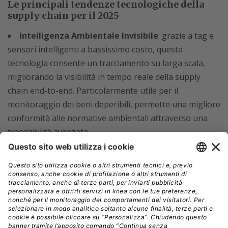
Le principali tendenze tecnologiche della
supply chain per il 2025
Intelligenza Ambientale Invisibile
: grazie a tag e
sensori intelligenti a bassissimo costo, questa
tecnologia consente un tracciamento su larga scala,
migliorando la visibilità in tempo reale della supply
chain end-to-end. Particolarmente utile per il
monitoraggio dei beni deperibili, permette una migliore
conformità alle normative ambientali attraverso una
tracciabilità avanzata
F
orza lavoro aumentata e connessa (ACWF):
utilizza strumenti digitali per migliorare la precisione
decisionale e ridurre la variabilità operativa,
affrontando il gap di competenze nella forza lavoro. La
digitalizzazione delle procedure standard accelera
l’inserimento dei dipendenti e aumenta la produttività