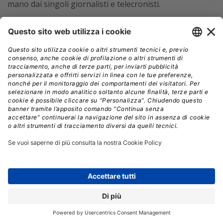
mano dai singoli giornalisti e telecronisti.
LUCA opera in due modalità. In modalità
proattiva
esplora autonomamente l’archivio alla ricerca di
correlazioni statisticamente rilevanti, senza che l’utente
debba sapere cosa cercare. In modalità
reattiva
risponde a domande in linguaggio naturale, ma prima
di elaborare la risposta riformula esplicitamente la
propria interpretazione della domanda, chiedendo
conferma all’utente su parametri come l’arco
temporale, la competizione di riferimento o la
nazionalità dei giocatori. Uno dei tanti meccanismi che
riducono l’ambiguità tipica del linguaggio naturale
prima ancora che inizi il processo di interrogazione, e
che mirano a garantire l’accuratezza del risultato. Un
parametro che, per LBA, è un valore assoluto che non
può essere compromesso.