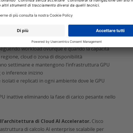
e di
collegare fluidamente e in sicurezza sistemi
a Microsoft AI Foundry, AWS Bedrock e Google
re, le aziende possono:
eseguendo workload ovunque e quando la capacità
 regione, cloud o zona di disponibilità
urano settimane e mantengono l’infrastruttura GPU
g o inference inizino
 isolati e replicati in ogni ambiente dove le GPU
PU inattive eliminando la fase di carico pesante nello
l’architettura di Cloud AI Accelerator.
Cisco
struttura di calcolo AI enterprise scalabile per