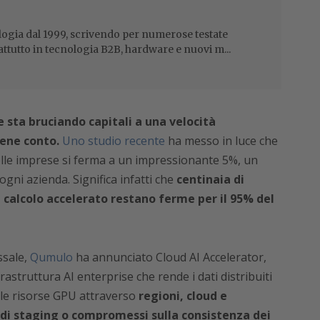
ogia dal 1999, scrivendo per numerose testate
attutto in tecnologia B2B, hardware e nuovi m...
e sta bruciando capitali a una velocità
ene conto.
Uno studio recente
ha messo in luce che
nelle imprese si ferma a un impressionante 5%, un
ogni azienda. Significa infatti che
centinaia di
di calcolo accelerato restano ferme per il 95% del
ssale,
Qumulo
ha annunciato Cloud AI Accelerator,
astruttura AI enterprise che rende i dati distribuiti
alle risorse GPU attraverso
regioni, cloud e
i di staging o compromessi sulla consistenza dei