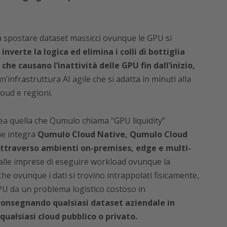
 a spostare dataset massicci ovunque le GPU si
inverte la logica ed elimina i colli di bottiglia
che causano l’inattività delle GPU fin dall’inizio,
’infrastruttura AI agile che si adatta in minuti alla
loud e regioni.
crea quella che Qumulo chiama “GPU liquidity”
he integra
Qumulo
Cloud Native, Qumulo Cloud
ttraverso ambienti on-premises, edge e multi-
alle imprese di eseguire workload ovunque la
che ovunque i dati si trovino intrappolati fisicamente,
PU da un problema logistico costoso in
consegnando qualsiasi dataset aziendale in
ualsiasi cloud pubblico o privato.