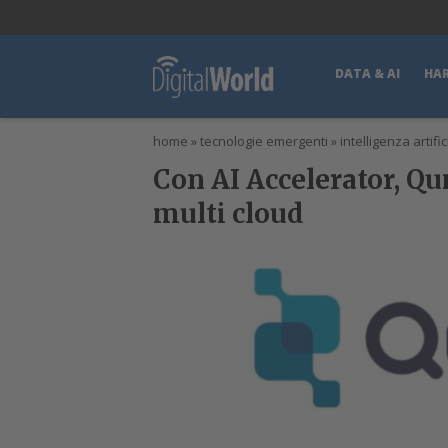
lWorld
Digital Manager
DigitalPartner
CWI Digital Health – Home
DATA & AI
HA
home
»
tecnologie emergenti
»
intelligenza artific
Con AI Accelerator, Qu
multi cloud