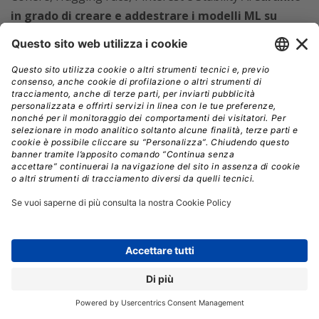
in grado di creare e addestrare i modelli ML su
larga scala.
L’ultima generazione di istanze EC2
permetterà a startup, imprese e ricercatori di scalare la
loro infrastruttura per soddisfare le loro più complesse
esigenze di machine learning, aprendo nuove
possibilità di innovazione e sviluppo.
IA GENERATIVA
INTELLIGENZA ARTIFICIALE
NVIDIA AI FOUNDATIONS
Aziende:
ANTHROPIC
NVIDIA