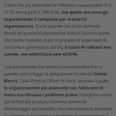
Il dato che più dovrebbe far riflettere i responsabili IT e
i CTO non è però il 74% in sé,
ma quello che emerge
segmentando il campione per maturità
organizzativa.
Tra le aziende che Sinch definisce
dotate di “guardrail pienamente maturi” (ovvero quelle
che hanno investito di più in processi di supervisione,
controllo e governance dell’AI),
il tasso di rollback non
scende, ma addirittura sale all’81%.
Una percentuale che sembra controintuitiva fino a
quando non si legge la spiegazione fornita da
Daniel
Morris
, Chief Product Officer di Sinch, secondo il quale
le organizzazioni più avanzate non falliscono di
meno ma rilevano i problemi prima.
Una governance
più sofisticata produce insomma sistemi di
monitoraggio più sensibili, che intercettano le anomalie
in anticipo e accelerano la decisione di interrompere il