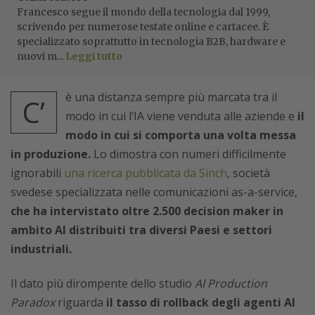
Francesco segue il mondo della tecnologia dal 1999,
scrivendo per numerose testate online e cartacee. È
specializzato soprattutto in tecnologia B2B, hardware e
nuovi m...
Leggi tutto
è una distanza sempre più marcata tra il
C’
modo in cui l’IA viene venduta alle aziende e
il
modo in cui si comporta una volta messa
in produzione.
Lo dimostra con numeri difficilmente
ignorabili
una ricerca pubblicata da Sinch
, società
svedese specializzata nelle comunicazioni as-a-service,
che ha intervistato oltre 2.500 decision maker in
ambito AI distribuiti tra diversi Paesi e settori
industriali.
Il dato più dirompente dello studio
AI Production
Paradox
riguarda
il tasso di rollback degli agenti AI