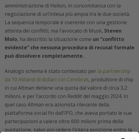
amministrazione di Helion, in concomitanza con la
negoziazione di un’intesa più ampia tra le due società.
La sequenza temporale è coerente con una gestione
attenta dei conflitti, ma l’avvocato di Musk,
Steven
Molo
, ha descritto la situazione come
un “conflitto
evidente” che nessuna procedura di recusal formale
può dissolvere completamente.
Analogo schema è stato contestato per
la partnership
da 10 miliardi di dollari con Cerebras
, produttore di chip
in cui Altman detiene una quota dal valore di circa 3,2
milioni, e per l’accordo con Reddit del maggio 2024. In
quel caso Altman era azionista rilevante della
piattaforma social fin dall’IPO, che aveva portato le sue
partecipazioni a valere oltre 600 milioni prima della
quotazione, salvo poi cedere l’intera posizione entro la
fine del 2025. La risposta dell’AD di OpenAI è stata