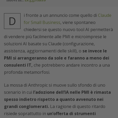
nuovi m...
Leggi tutto
i fronte a un annuncio come quello di
Claude
D
for Small Business
, viene spontaneo
chiedersi se questo nuovo tool AI permetterà
di vendere più facilmente alle PMI e microimprese le
soluzioni AI basate su Claude (configurazione,
assistenza, aggiornamenti delle skill), o
se invece le
PMI si arrangeranno da sole e faranno a meno dei
consulenti IT,
che potrebbero andare incontro a una
profonda metamorfosi.
La mossa di Anthropic si muove sullo sfondo di uno
scenario in cui
l’adozione dell’IA nelle PMI è rimasta
spesso indietro rispetto a quanto avvenuto nei
grandi conglomerati.
La ragione di questo ritardo
risiede soprattutto in
un’offerta di strumenti