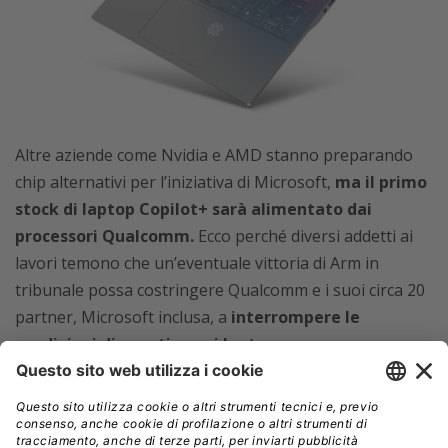
Altre aziende come Nvidia e AMD stanno preparando
chip alternativi per l’iniziativa di Microsoft,
ma il primo
stock di laptop Copilot+ sarà alimentato dai
processori Qualcomm.
Ecco perché diversi addetti ai
lavori temono che un’eventuale vittoria di Arm in
tribunale possa costringere Qualcomm e i suoi circa 20
partner, Microsoft inclusa, a
interrompere le
spedizioni di questi nuovi laptop.
Nonostante la battaglia legale, alcuni analisti credono
che le due parti troveranno comunque un accordo
prima del processo fissato per dicembre, data la