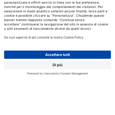
situazione paradossale che si è venuta a creare in cui
Arm fa causa al suo secondo cliente più
importante, mentre Qualcomm è citata in giudizio
dal suo principale fornitore di tecnologia.
AI PC
INTELLIGENZA ARTIFICIALE
LAPTOP
PC COPILOT+
Aziende:
ARM
MICROSOFT
QUALCOMM
// Data pubblicazione: 11.06.2024