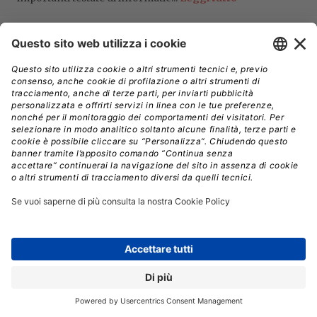
a minaccia più insidiosa per le industrie
L
italiane non fa notizia: non blocca i sistemi,
non chiede riscatti, non lascia tracce evidenti.
Modifica silenziosamente i parametri operativi dei
processi produttivi. E quando il danno emerge, può
essere già troppo tardi per risalire alla causa. È questo
il quadro che emerge dall’ultimo report semestrale
OT/IoT di Nozomi Networks, presentato a Milano.