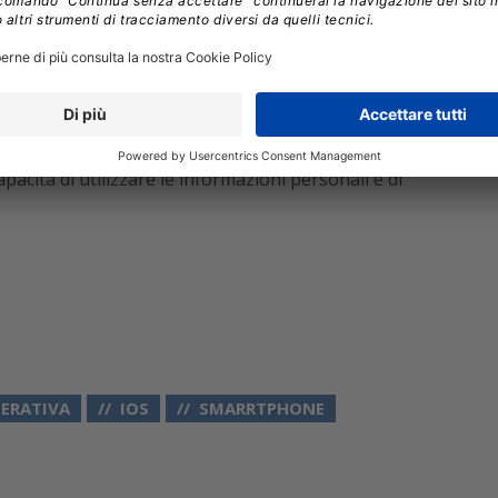
el corso del prossimo anno:
 capacità di utilizzare le informazioni personali e di
NERATIVA
IOS
SMARRTPHONE