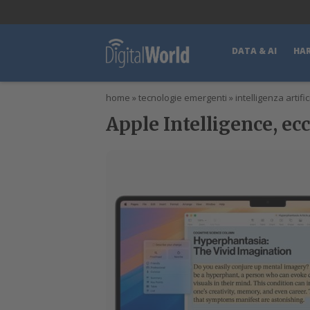
lWorld
Digital Manager
DigitalPartner
CWI Digital Health – Home
DATA & AI
HA
home
»
tecnologie emergenti
»
intelligenza artific
Apple Intelligence, ecc