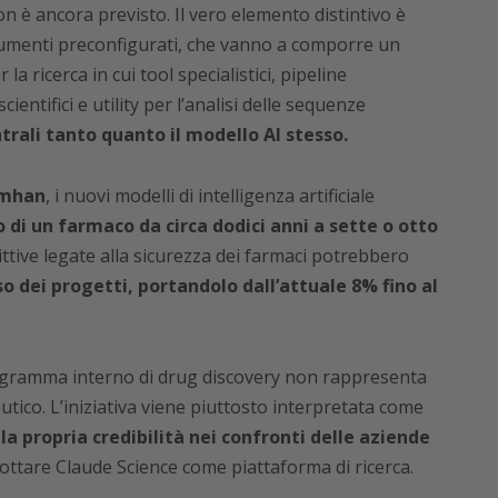
 è ancora previsto. Il vero elemento distintivo è
rumenti preconfigurati, che vanno a comporre un
 ricerca in cui tool specialistici, pipeline
ntifici e utility per l’analisi delle sequenze
rali tanto quanto il modello AI stesso.
imhan
, i nuovi modelli di intelligenza artificiale
o di un farmaco da circa dodici anni a sette o otto
ttive legate alla sicurezza dei farmaci potrebbero
so dei progetti, portandolo dall’attuale 8% fino al
rogramma interno di drug discovery non rappresenta
tico. L’iniziativa viene piuttosto interpretata come
a propria credibilità nei confronti delle aziende
ttare Claude Science come piattaforma di ricerca.