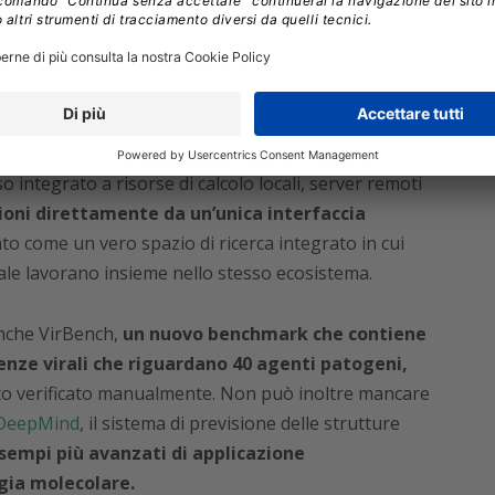
a utilizzare Claude Science internamente per
i alle malattie rare, produrre risultati
enziali clienti del settore pharma che la piattaforma
ci reali e non soltanto su benchmark teorici.
 integrato a risorse di calcolo locali, server remoti
ioni direttamente da un’unica interfaccia
to come un vero spazio di ricerca integrato in cui
ciale lavorano insieme nello stesso ecosistema.
anche VirBench,
un nuovo benchmark che contiene
uenze virali che riguardano 40 agenti patogeni,
to verificato manualmente. Non può inoltre mancare
 DeepMind
, il sistema di previsione delle strutture
sempi più avanzati di applicazione
logia molecolare.