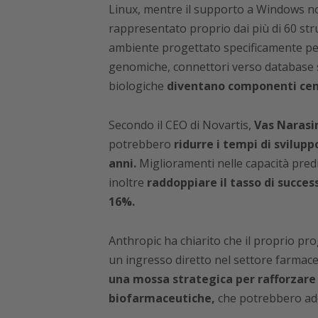
Linux, mentre il supporto a Windows non
rappresentato proprio dai più di 60 st
ambiente progettato specificamente per la
genomiche, connettori verso database scie
biologiche
diventano componenti cent
Secondo il CEO di Novartis,
Vas Naras
potrebbero
ridurre i tempi di svilupp
anni.
Miglioramenti nelle capacità predi
inoltre
raddoppiare il tasso di succes
16%.
Anthropic ha chiarito che il proprio p
un ingresso diretto nel settore farmaceu
una mossa strategica per rafforzare l
biofarmaceutiche,
che potrebbero ado