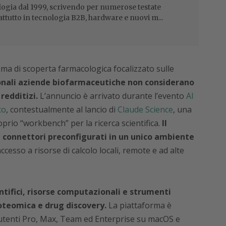
ogia dal 1999, scrivendo per numerose testate
attutto in tecnologia B2B, hardware e nuovi m...
a di scoperta farmacologica focalizzato sulle
onali aziende biofarmaceutiche non considerano
redditizi.
L’annuncio è arrivato durante l’evento
AI
co
, contestualmente al lancio di
Claude Science
, una
rio “workbench” per la ricerca scientifica.
Il
 connettori preconfigurati in un unico ambiente
accesso a risorse di calcolo locali, remote e ad alte
ntifici, risorse computazionali e strumenti
roteomica e drug discovery.
La piattaforma è
i utenti Pro, Max, Team ed Enterprise su macOS e