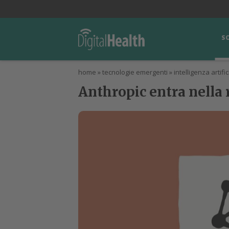
lWorld
Digital Manager
DigitalPartner
CWI Digital Health – Home
S
home
»
tecnologie emergenti
»
intelligenza artific
Anthropic entra nella 