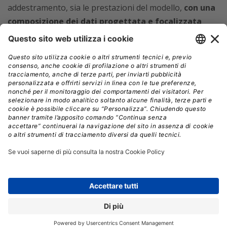
addestramento, sia le prestazioni del modello,
con una
composizione dei dati progettata e focalizzata
sulle esigenze aziendali.
Arctic offre anche risultati di
qualità,
attivando 17 dei 480 miliardi di parametri
alla volta per ottenere un’elevata efficienza di
token;
attiva inoltre circa il 50% di parametri in meno
rispetto a DBRX e il 75% in meno rispetto a Llama 3 70B
durante l’inferenza o l’addestramento, oltre a
superare
i principali modelli aperti, tra cui DBRX, Mixtral-
8x7B e altri ancora, nella codifica (HumanEval+,
MBPP+) e nella generazione di SQL (Spider).
Oltre ad Arctic LLM, la famiglia di modelli Snowflake
Arctic comprende Arctic embed,
modelli di text
embedding disponibili per la comunità open source
con licenza Apache 2.0
ottimizzati per fornire
prestazioni di retrieval a circa un terzo delle dimensioni