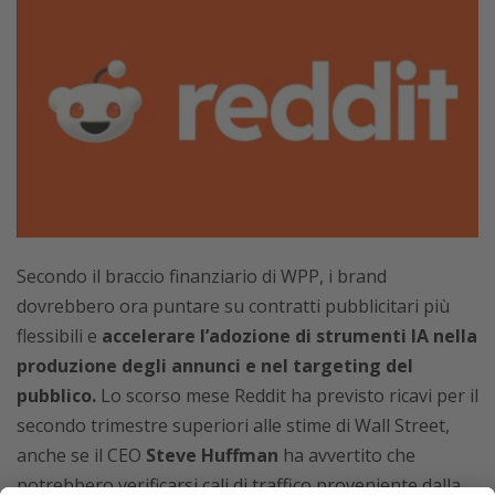
Secondo il braccio finanziario di WPP, i brand
dovrebbero ora puntare su contratti pubblicitari più
flessibili e
accelerare l’adozione di strumenti IA nella
produzione degli annunci e nel targeting del
pubblico.
Lo scorso mese Reddit ha previsto ricavi per il
secondo trimestre superiori alle stime di Wall Street,
anche se il CEO
Steve Huffman
ha avvertito che
potrebbero verificarsi cali di traffico proveniente dalla