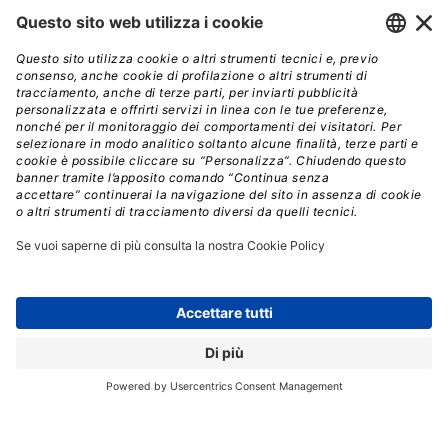
ricerca Google.
L’annuncio di Reddit rappresenta un’ulteriore conferma
di
quanto l’IA stia trasformando il panorama
pubblicitario digitale
. Strumenti come Reddit Insights
e Conversation Summary Add-ons rispondono a due
delle esigenze più pressanti dei brand, ovvero la
capacità di intercettare trend emergenti in tempo reale
e
l’opportunità di rafforzare la fiducia dei
consumatori mostrando testimonianze autentiche
degli utenti.
Reddit, grazie alla natura stessa della sua piattaforma
basata sulle community, dispone di una miniera di dati
conversazionali che,
se analizzati correttamente
dall’IA, possono in effetti offrire insight preziosi
difficilmente ottenibili altrove.