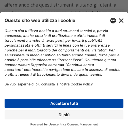
affermando che questi strumenti aiutano gli utenti a
esplorare una maggiore varietà di fonti. Tuttavia, come
evidenzia il Pew Research Center,
non è detto che più
varietà equivalga a più traffico complessivo e il
dato dell’1% di clic sui link suggerisce l’opposto.