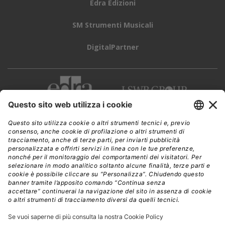
Edra Edizioni
SM Strumenti Musicali
DigitalPartner
CWI è una testata giornalistica di
Edra Edizioni s.r.l.
Direzione, amministrazione, redazione, pubblicità
Viale Enrico Forlanini 21 - 20134 Milano
Tel. +39 02 881841
C.F./P IVA 13002100157
www.edraedizioni.it
|
Privacy
Follow Us