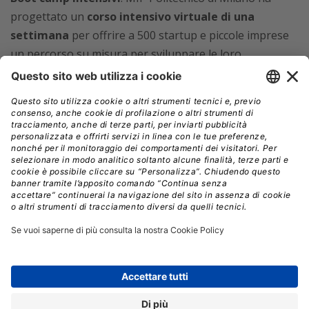
progettato un
corso intensivo virtuale di una
settimana
per offrire a 500 startup e piccole imprese
un percorso su misura per sviluppare le loro
competenze digitali per vendere online.
Webinar organizzati con le sedi territoriali di
Confapi
, la Confederazione italiana della piccola e
media industria privata, per la promozione dei corsi di
digitalizzazione offerti dal programma.
Webinar e Contenuti video realizzati dall’Agenzia
ICE
per fornire contenuti formativi sul commercio
elettronico e l’internazionalizzazione d’impresa.
Un percorso di webinar realizzati da Netcomm,
il
Consorzio del Commercio Digitale italiano, per
comprendere come il digitale stia trasformando lo