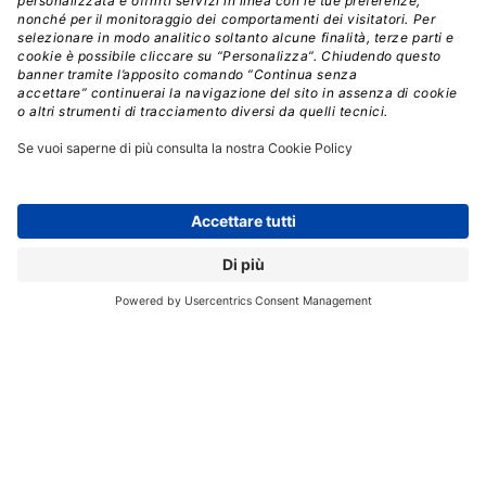
canale e instaurare legami sempre più duraturi con i
Partner VIP+ (Value in Partnership+),
l’azienda ha in
programma anche un evento esclusivo per pochi
partner selezionati
per presentare le ultime novità D-
Link e il supporto dedicato ai partner.
Il programma Partner VIP+ offre inoltre accesso a
un’ampia gamma di vantaggi
, tra cui corsi di
formazione e certificazione, tool di progettazione
online, fondi marketing per lo sviluppo, promozioni e
un call center dedicato per ottenere un’assistenza
proattiva pre e post vendita.