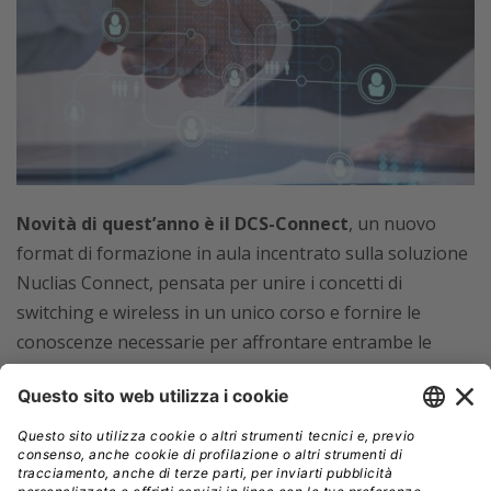
Novità di quest’anno è il DCS-Connect
, un nuovo
format di formazione in aula incentrato sulla soluzione
Nuclias Connect, pensata per unire i concetti di
switching e wireless in un unico corso e fornire le
conoscenze necessarie per affrontare entrambe le
tecnologie. La prima sessione del DCS-Connect si è
tenuta il 6 e 7 giugno scorsi a Caserta e verrà replicata
a Milano il 3 e 4 ottobre prossimi.
Inoltre, per sottolineare l’impegno di D-Link verso il