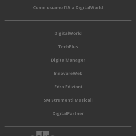
Come usiamo l’IA a DigitalWorld
DigitalWorld
TechPlus
DigitalManager
InnovareWeb
Edra Edizioni
SM Strumenti Musicali
DigitalPartner