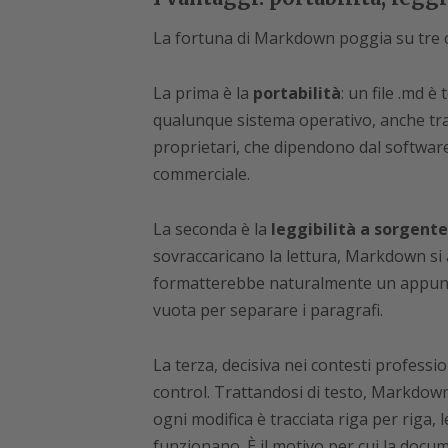
La fortuna di Markdown poggia su tre c
La prima è la
portabilità
: un file .md è
qualunque sistema operativo, anche tra 
proprietari, che dipendono dal software
commerciale.
La seconda è la
leggibilità a sorgent
sovraccaricano la lettura, Markdown si
formatterebbe naturalmente un appunto: 
vuota per separare i paragrafi.
La terza, decisiva nei contesti professio
control. Trattandosi di testo, Markdow
ogni modifica è tracciata riga per riga, 
funzionano. È il motivo per cui la do