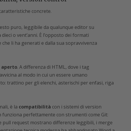
aratteristiche concrete.
 testo puro, leggibile da qualunque editor su
dieci o vent’anni. È l’opposto dei formati
 che li ha generati e dalla sua sopravvivenza
e aperto
. A differenza di HTML, dove i tag
 avvicina al modo in cui un essere umano
trattino per gli elenchi, asterischi per enfasi, riga
nali, è la
compatibilità
con i sistemi di version
n funziona perfettamente con strumenti come Git:
le pull request mostrano differenze leggibili, i merge
cumentazione tecnica moderna ha abbandonato Word a