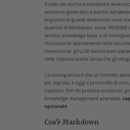
Il salto da nicchia a standard è avvenuto
assistenti generativi a partire dal
lanci
linguistici di grandi dimensioni sono s
quantità di Markdown, come README di
tecnica, knowledge base, e di conseguen
riconoscerlo apertamente nella documen
conversione: gli LLM mainstream parl
nelle risposte anche senza che gli venga
La conseguenza è che un formato pensat
per pigrizia, è oggi il protocollo di comu
ospitano. Per chi produce contenuti, ge
knowledge management aziendale,
ca
opzionale
.
Cos’è Markdown