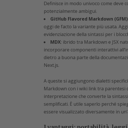
Definisce in modo univoco come deve co
potenzialmente ambigui.
GitHub Flavored Markdown (GFM)
oggi de facto la variante più usata. Aggi
evidenziazione della sintassi per i blocch
MDX
: ibrido tra Markdown e JSX nat
incorporare componenti interattivi all
dietro a buona parte della documentaz
Next.js.
A queste si aggiungono dialetti specific
Markdown con i wiki link tra parentesi
interpretazione che converte la sintassi
semplificati. È utile saperlo perché spi
essere visualizzato diversamente in un’a
I vantaggi: portabilità, legg