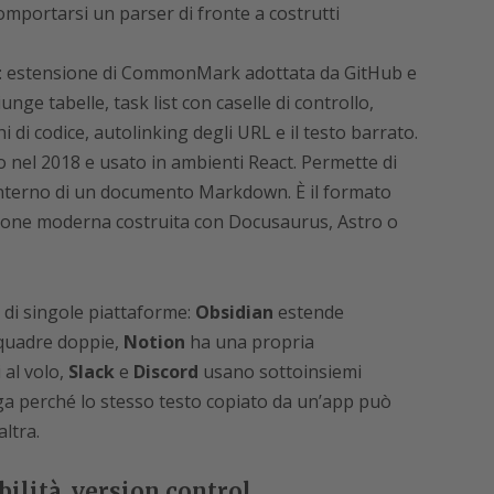
mportarsi un parser di fronte a costrutti
: estensione di CommonMark adottata da GitHub e
unge tabelle, task list con caselle di controllo,
i di codice, autolinking degli URL e il testo barrato.
o nel 2018 e usato in ambienti React. Permette di
’interno di un documento Markdown. È il formato
ione moderna costruita con Docusaurus, Astro o
i di singole piattaforme:
Obsidian
estende
 quadre doppie,
Notion
ha una propria
 al volo,
Slack
e
Discord
usano sottoinsiemi
ega perché lo stesso testo copiato da un’app può
ltra.
ibilità, version control