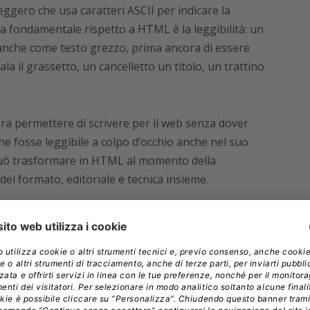
gero che usa caratteri ASCII per indicare la
a fondamentale rispetto a HTML è la leggibilità: un
 anche come testo grezzo, prima ancora di essere
a il grassetto, un cancelletto un titolo, un trattino
 era permettere di scrivere per il web senza dover
e fosse leggibile a colpo d’occhio anche nel suo
può trasformare in HTML al momento della
del formato, editoriale e tecnica insieme.
 a CommonMark
ollaborazione tra John Gruber, blogger americano
tz
, programmatore e attivista digitale poi co-
parso nel 2013. L’idea era radicalmente pratica: un
rivere a mano in un editor di testo e che si