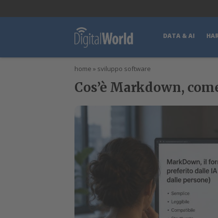
lWorld
Digital Manager
DigitalPartner
CWI Digital Health – Home
DATA & AI
HA
home
»
sviluppo software
Cos’è Markdown, come s