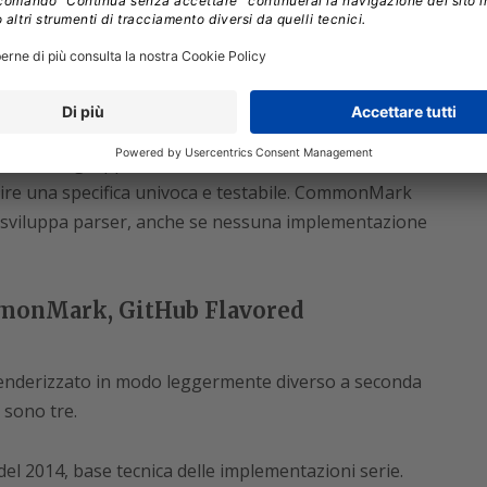
lito attraverso uno script Perl di poche righe.
issuto senza una specifica formale. La sua
le wiki e infine su GitHub a partire dal 2009, ha
 incompatibili. Solo nel 2014 è nato
CommonMark
,
to da un gruppo che include collaboratori di GitHub
finire una specifica univoca e testabile. CommonMark
hi sviluppa parser, anche se nessuna implementazione
ommonMark, GitHub Flavored
renderizzato in modo leggermente diverso a seconda
 sono tre.
 del 2014, base tecnica delle implementazioni serie.