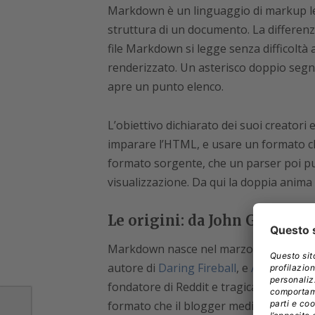
Markdown è un linguaggio di markup leg
struttura di un documento. La differenz
file Markdown si legge senza difficoltà
renderizzato. Un asterisco doppio segnal
apre un punto elenco.
L’obiettivo dichiarato dei suoi creatori
imparare l’HTML, e usare un formato ch
formato sorgente, che un parser poi 
visualizzazione. Da qui la doppia anima 
Le origini: da John Gruber
Markdown nasce nel marzo 2004 dalla c
autore di
Daring Fireball
, e
Aaron Swar
fondatore di Reddit e tragicamente scom
formato che il blogger medio potesse sc